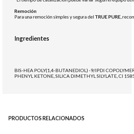
Remoción
Para una remoción simples y segura del
TRUE PURE
, reco
Ingredientes
BIS-HEA POLY(1,4-BUTANEDIOL) -9/IPDI COPOL
PHENYL KETONE, SILICA DIMETHYL SILYLATE, CI 15850
PRODUCTOS RELACIONADOS