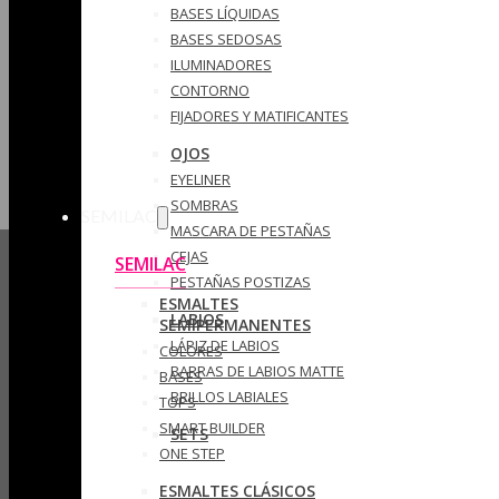
BASES LÍQUIDAS
BASES SEDOSAS
ILUMINADORES
CONTORNO
FIJADORES Y MATIFICANTES
OJOS
EYELINER
SOMBRAS
SEMILAC
MASCARA DE PESTAÑAS
CEJAS
SEMILAC
PESTAÑAS POSTIZAS
ESMALTES
LABIOS
SEMIPERMANENTES
LÁPIZ DE LABIOS
COLORES
BARRAS DE LABIOS MATTE
BASES
BRILLOS LABIALES
TOPS
SMART BUILDER
SETS
ONE STEP
ESMALTES CLÁSICOS