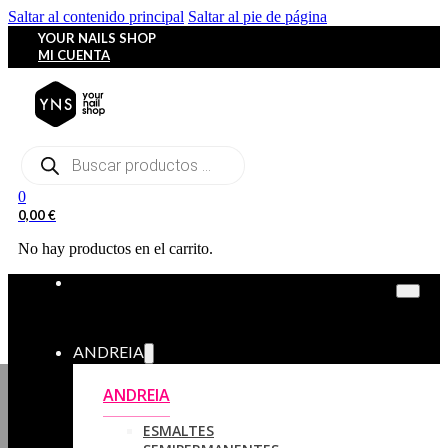
Saltar al contenido principal
Saltar al pie de página
YOUR NAILS SHOP
MI CUENTA
Búsqueda
de
productos
0
0,00
€
No hay productos en el carrito.
ANDREIA
ANDREIA
ESMALTES