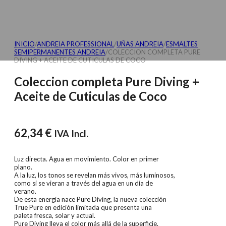
INICIO
/
ANDREIA PROFESSIONAL
/
UÑAS ANDREIA
/
ESMALTES
SEMIPERMANENTES ANDREIA
/
COLECCION COMPLETA PURE
DIVING + ACEITE DE CUTICULAS DE COCO
Coleccion completa Pure Diving +
Aceite de Cuticulas de Coco
62,34
€
IVA Incl.
Luz directa. Agua en movimiento. Color en primer
plano.
A la luz, los tonos se revelan más vivos, más luminosos,
como si se vieran a través del agua en un día de
verano.
De esta energía nace Pure Diving, la nueva colección
True Pure en edición limitada que presenta una
paleta fresca, solar y actual.
Pure Diving lleva el color más allá de la superficie.