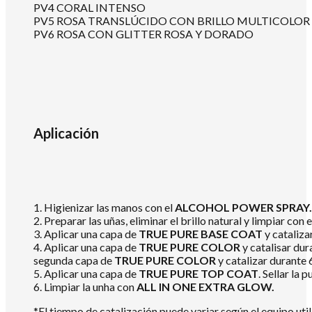
PV4 CORAL INTENSO
PV5 ROSA TRANSLÚCIDO CON BRILLO MULTICOLOR
PV6 ROSA CON GLITTER ROSA Y DORADO
Aplicación
1. Higienizar las manos con el
ALCOHOL POWER SPRAY.
2. Preparar las uñas, eliminar el brillo natural y limpiar con 
3. Aplicar una capa de
TRUE PURE BASE COAT
y cataliz
4. Aplicar una capa de
TRUE PURE COLOR
y catalisar dur
segunda capa de
TRUE PURE COLOR
y catalizar durante
5. Aplicar una capa de
TRUE PURE TOP COAT
. Sellar la
6. Limpiar la unha con
ALL IN ONE EXTRA GLOW.
*El tiempo de catalización puede variar según el equipo util