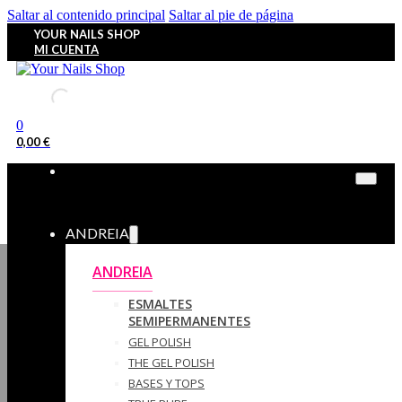
Saltar al contenido principal
Saltar al pie de página
YOUR NAILS SHOP
MI CUENTA
0
0,00
€
ANDREIA
ANDREIA
ESMALTES
SEMIPERMANENTES
GEL POLISH
THE GEL POLISH
BASES Y‎ TOPS