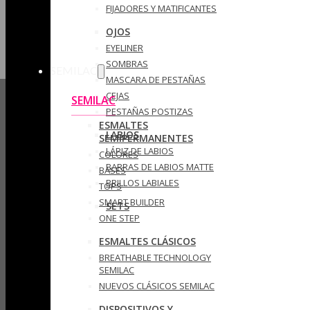
FIJADORES Y MATIFICANTES
OJOS
EYELINER
SOMBRAS
SEMILAC
MASCARA DE PESTAÑAS
CEJAS
SEMILAC
PESTAÑAS POSTIZAS
ESMALTES
LABIOS
SEMIPERMANENTES
LÁPIZ DE LABIOS
COLORES
BARRAS DE LABIOS MATTE
BASES
BRILLOS LABIALES
TOPS
SMART BUILDER
SETS
ONE STEP
ESMALTES CLÁSICOS
BREATHABLE TECHNOLOGY
SEMILAC
NUEVOS CLÁSICOS SEMILAC
DISPOSITIVOS Y