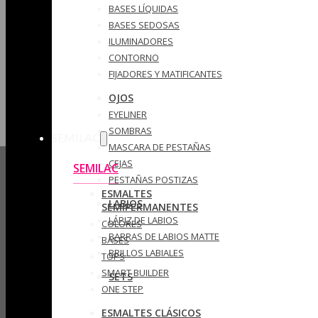
BASES LÍQUIDAS
BASES SEDOSAS
ILUMINADORES
CONTORNO
FIJADORES Y MATIFICANTES
OJOS
EYELINER
SOMBRAS
SEMILAC
MASCARA DE PESTAÑAS
CEJAS
SEMILAC
PESTAÑAS POSTIZAS
ESMALTES
LABIOS
SEMIPERMANENTES
LÁPIZ DE LABIOS
COLORES
BARRAS DE LABIOS MATTE
BASES
BRILLOS LABIALES
TOPS
SMART BUILDER
SETS
ONE STEP
ESMALTES CLÁSICOS