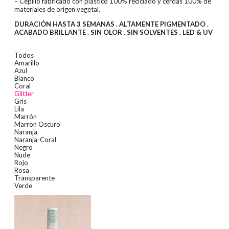
– Cepillo fabricado con plástico 100% reciclado y cerdas 100% de
materiales de origen vegetal.
DURACIÓN HASTA 3 SEMANAS . ALTAMENTE PIGMENTADO .
ACABADO BRILLANTE . SIN OLOR . SIN SOLVENTES . LED & UV
Todos
Amarillo
Azul
Blanco
Coral
Glitter
Gris
Lila
Marrón
Marron Oscuro
Naranja
Naranja-Coral
Negro
Nude
Rojo
Rosa
Transparente
Verde