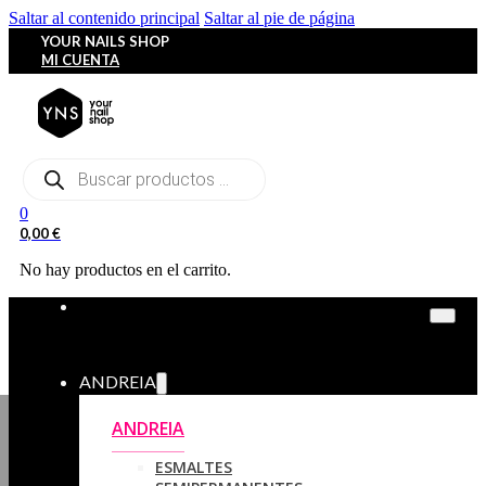
Saltar al contenido principal
Saltar al pie de página
YOUR NAILS SHOP
MI CUENTA
Búsqueda
de
productos
0
0,00
€
No hay productos en el carrito.
ANDREIA
ANDREIA
ESMALTES