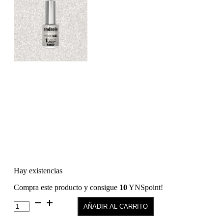
Hay existencias
Compra este producto y consigue
10
YNSpoint!
True
AÑADIR AL CARRITO
Pure
TE2