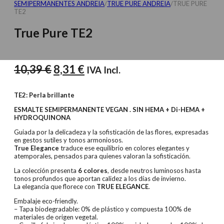
SEMIPERMANENTES ANDREIA
/
TRUE PURE ANDREIA
/
TRUE PURE
TE2
True Pure TE2
El
El
10,39
€
8,31
€
IVA Incl.
precio
precio
original
actual
TE2: Perla brillante
era:
es:
ESMALTE SEMIPERMANENTE VEGAN . SIN HEMA + Di-HEMA +
HYDROQUINONA
10,39 €.
8,31 €.
Guiada por la delicadeza y la sofisticación de las flores, expresadas
en gestos sutiles y tonos armoniosos.
True Elegance
traduce ese equilibrio en colores elegantes y
atemporales, pensados para quienes valoran la sofisticación.
La colección presenta
6 colores
, desde neutros luminosos hasta
tonos profundos que aportan calidez a los días de invierno.
La elegancia que florece con
TRUE ELEGANCE
.
Embalaje eco-friendly.
– Tapa biodegradable: 0% de plástico y compuesta 100% de
materiales de origen vegetal.