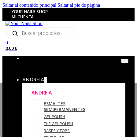
Saltar al contenido principal
Saltar al pie de página
YOUR NAILS SHOP
MI CUENTA
Búsqueda
de
productos
0
0,00
€
ANDREIA
ANDREIA
ESMALTES
SEMIPERMANENTES
GEL POLISH
THE GEL POLISH
BASES Y‎ TOPS