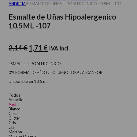
ANDREIA
/
ESMALTE DE UÑAS HIPOALERGENICO 10,5ML -107
Esmalte de Uñas Hipoalergenico
10,5ML -107
El
El
2,14
€
1,71
€
IVA Incl.
precio
precio
original
actual
ESMALTE HIPOALERGÉNICO
era:
es:
0% FORMALDEHÍDO . TOLUENO . DBP . ALCANFOR
2,14 €.
1,71 €.
Disponible en 10,5 ml.
Todos
Amarillo
Azul
Blanco
Coral
Glitter
Gris
Lila
Marrón
Marron Oscuro