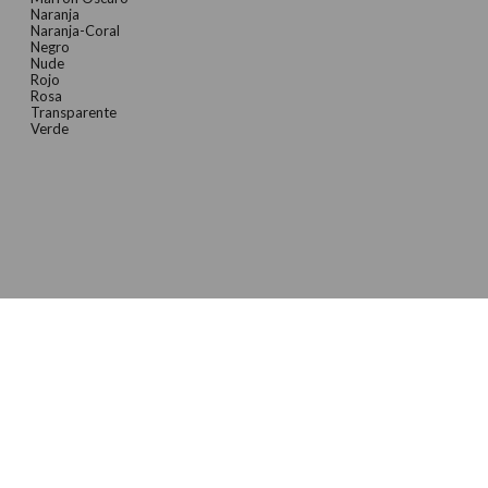
Naranja
Naranja-Coral
Negro
Nude
Rojo
Rosa
Transparente
Verde