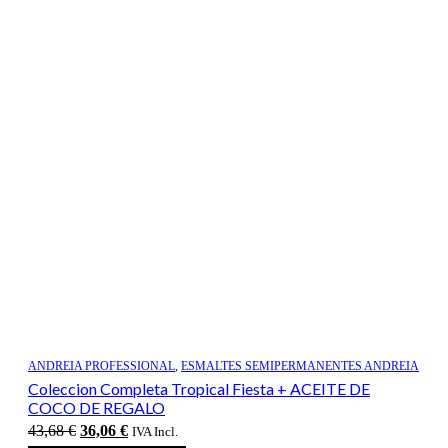
ANDREIA PROFESSIONAL
,
ESMALTES SEMIPERMANENTES ANDREIA
Coleccion Completa Tropical Fiesta + ACEITE DE
COCO DE REGALO
El
El
43,68
€
36,06
€
IVA Incl.
precio
precio