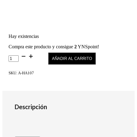
Hay existencias
Compra este producto y consigue
2
YNSpoint!
Esmalte
AÑADIR AL CARRITO
de
Uñas
Hipoalergenico
SKU:
A-HA107
10,5ML
-107
cantidad
Descripción