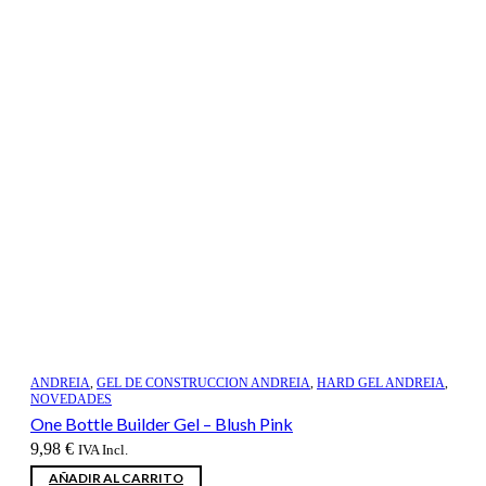
ANDREIA
,
GEL DE CONSTRUCCION ANDREIA
,
HARD GEL ANDREIA
,
NOVEDADES
One Bottle Builder Gel – Blush Pink
9,98
€
IVA Incl.
AÑADIR AL CARRITO