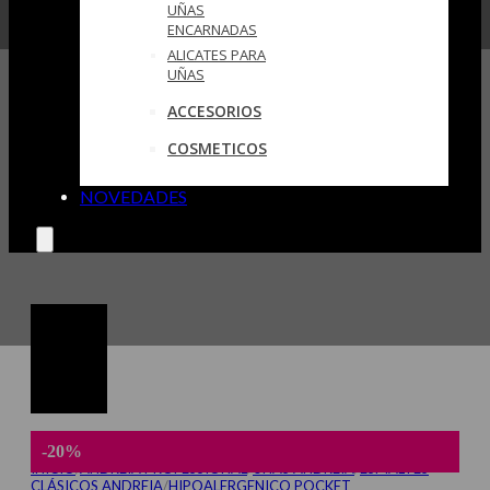
UÑAS
ENCARNADAS
ALICATES PARA
UÑAS
ACCESORIOS
COSMETICOS
NOVEDADES
-20%
INICIO
/
ANDREIA PROFESSIONAL
/
UÑAS ANDREIA
/
ESMALTES
CLÁSICOS ANDREIA
/
HIPOALERGENICO POCKET