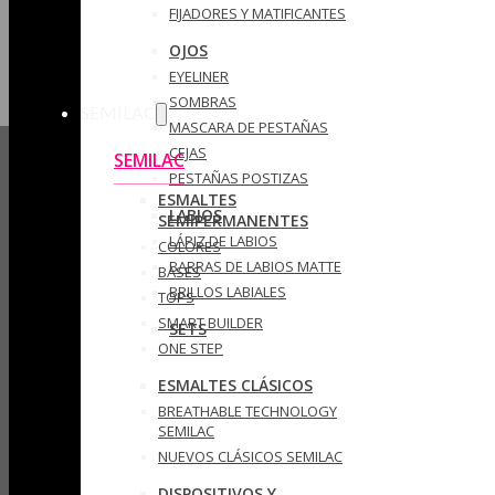
FIJADORES Y MATIFICANTES
OJOS
EYELINER
SOMBRAS
SEMILAC
MASCARA DE PESTAÑAS
CEJAS
SEMILAC
PESTAÑAS POSTIZAS
ESMALTES
LABIOS
SEMIPERMANENTES
LÁPIZ DE LABIOS
COLORES
BARRAS DE LABIOS MATTE
BASES
BRILLOS LABIALES
TOPS
SMART BUILDER
SETS
ONE STEP
ESMALTES CLÁSICOS
BREATHABLE TECHNOLOGY
SEMILAC
NUEVOS CLÁSICOS SEMILAC
DISPOSITIVOS Y