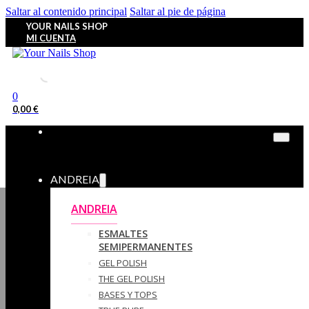
Saltar al contenido principal
Saltar al pie de página
YOUR NAILS SHOP
MI CUENTA
0
0,00
€
ANDREIA
ANDREIA
ESMALTES
SEMIPERMANENTES
GEL POLISH
THE GEL POLISH
BASES Y‎ TOPS