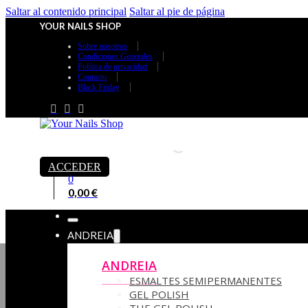
Saltar al contenido principal
Saltar al pie de página
YOUR NAILS SHOP
Sobre nosotros
Condiciones Generales
Política de privacidad
Contacto
Black Friday
ACCEDER
0
0,00
€
ANDREIA
ANDREIA
ESMALTES SEMIPERMANENTES
GEL POLISH