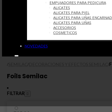
EMPUJADORES PARA PEDICURA
ALICATES
ALICATES PARA PIEL
ALICATES PARA UÑAS ENCARNAD
ALICATES PARA UÑAS
ACCESORIOS
COSMETICOS
NOVEDADES
SEMILAC
DECORACIONES Y EFECTOS SEMILAC
F
/
/
/
Foils Semilac
FILTRAR