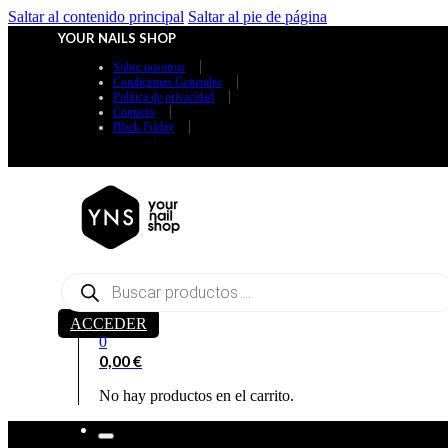
Saltar al contenido principal
Saltar al pie de página
YOUR NAILS SHOP
Sobre nosotros
Condiciones Generales
Política de privacidad
Contacto
Black Friday
Búsqueda
de
productos
ACCEDER
0
0,00
€
No hay productos en el carrito.