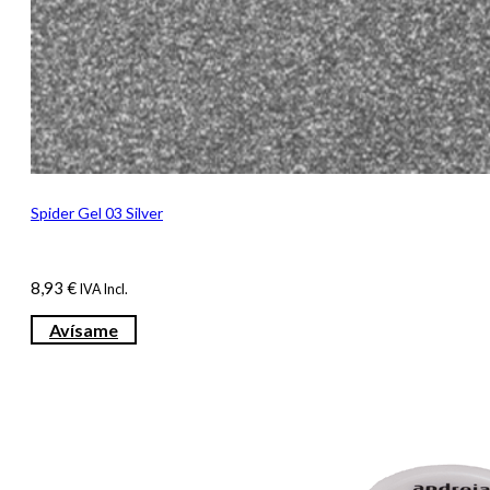
Spider Gel 03 Silver
8,93
€
IVA Incl.
Avísame