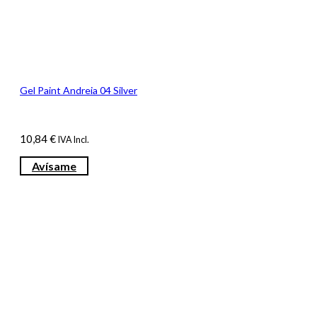
Gel Paint Andreia 04 Silver
10,84
€
IVA Incl.
Avísame