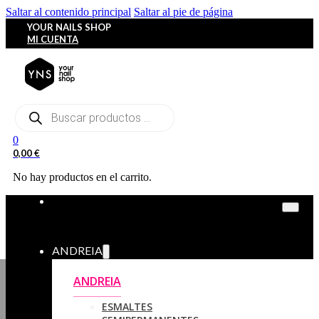
Saltar al contenido principal
Saltar al pie de página
YOUR NAILS SHOP
MI CUENTA
Búsqueda
de
productos
0
0,00
€
No hay productos en el carrito.
ANDREIA
ANDREIA
ESMALTES