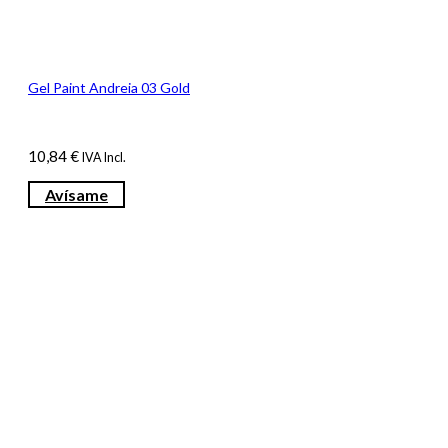
Gel Paint Andreia 03 Gold
10,84
€
IVA Incl.
Avísame