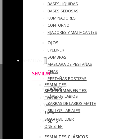
BASES LÍQUIDAS
BASES SEDOSAS
ILUMINADORES
CONTORNO
FIJADORES Y MATIFICANTES
OJOS
EYELINER
SOMBRAS
SEMILAC
MASCARA DE PESTAÑAS
CEJAS
SEMILAC
PESTAÑAS POSTIZAS
ESMALTES
LABIOS
SEMIPERMANENTES
LÁPIZ DE LABIOS
COLORES
BARRAS DE LABIOS MATTE
BASES
BRILLOS LABIALES
TOPS
SMART BUILDER
SETS
ONE STEP
ESMALTES CLÁSICOS