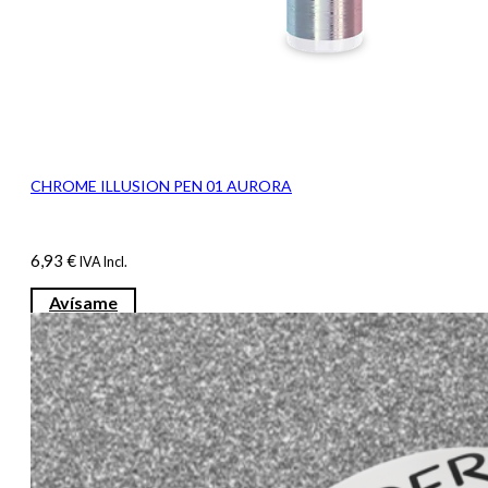
CHROME ILLUSION PEN 01 AURORA
6,93
€
IVA Incl.
Avísame