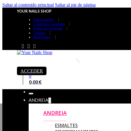
Saltar al contenido principal
Saltar al pie de página
YOUR NAILS SHOP
Sobre nosotros
Condiciones Generales
Política de privacidad
Contacto
Black Friday
ACCEDER
0
0,00
€
ANDREIA
ANDREIA
ESMALTES