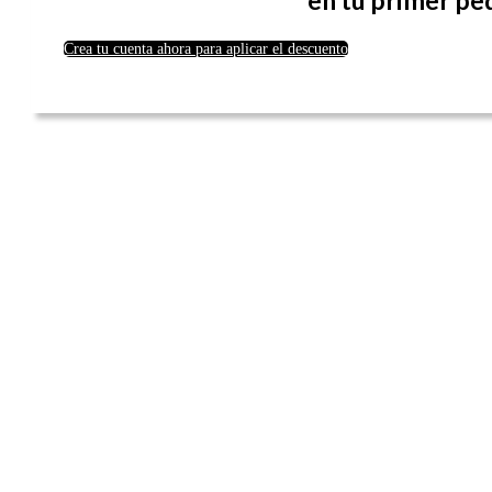
en tu primer pe
Crea tu cuenta ahora para aplicar el descuento