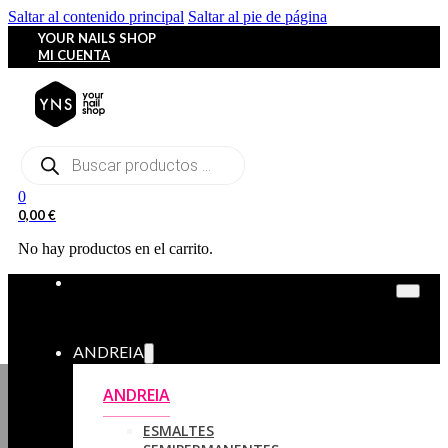
Saltar al contenido principal
Saltar al pie de página
YOUR NAILS SHOP
MI CUENTA
Búsqueda
de
productos
0
0,00
€
No hay productos en el carrito.
ANDREIA
ANDREIA
ESMALTES