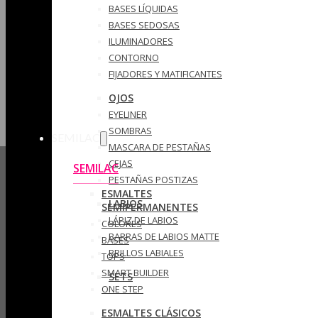
BASES LÍQUIDAS
BASES SEDOSAS
ILUMINADORES
CONTORNO
FIJADORES Y MATIFICANTES
OJOS
EYELINER
SOMBRAS
SEMILAC
MASCARA DE PESTAÑAS
CEJAS
SEMILAC
PESTAÑAS POSTIZAS
ESMALTES
LABIOS
SEMIPERMANENTES
LÁPIZ DE LABIOS
COLORES
BARRAS DE LABIOS MATTE
BASES
BRILLOS LABIALES
TOPS
SMART BUILDER
SETS
ONE STEP
ESMALTES CLÁSICOS