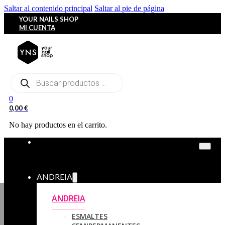
Saltar al contenido principal
Saltar al pie de página
YOUR NAILS SHOP
MI CUENTA
Búsqueda
de
productos
0
0,00
€
No hay productos en el carrito.
ANDREIA
ANDREIA
ESMALTES