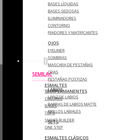
BASES LÍQUIDAS
BASES SEDOSAS
ILUMINADORES
CONTORNO
FIJADORES Y MATIFICANTES
OJOS
EYELINER
SOMBRAS
SEMILAC
MASCARA DE PESTAÑAS
CEJAS
SEMILAC
PESTAÑAS POSTIZAS
ESMALTES
LABIOS
SEMIPERMANENTES
LÁPIZ DE LABIOS
COLORES
BARRAS DE LABIOS MATTE
BASES
BRILLOS LABIALES
TOPS
SMART BUILDER
SETS
ONE STEP
ESMALTES CLÁSICOS