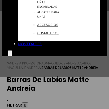
UÑAS
ENCARNADAS
ALICATES PARA
UÑAS
ACCESORIOS
COSMETICOS
NOVEDADES
ANDREIA PROFESSIONAL
MAQUILLAJE ANDREIA
LABIOS
/
/
/
MAQUILLAJE ANDREIA
BARRAS DE LABIOS MATTE ANDREIA
/
Barras De Labios Matte
Andreia
FILTRAR