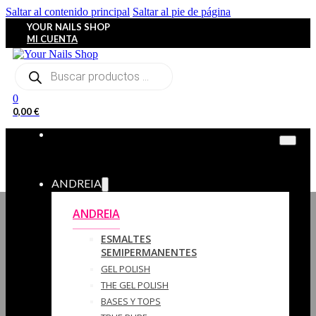
Saltar al contenido principal
Saltar al pie de página
YOUR NAILS SHOP
MI CUENTA
Búsqueda
de
productos
0
0,00
€
ANDREIA
ANDREIA
ESMALTES
SEMIPERMANENTES
GEL POLISH
THE GEL POLISH
BASES Y‎ TOPS