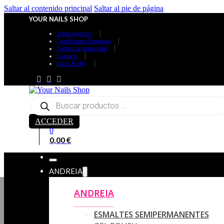
Saltar al contenido principal
Saltar al pie de página
YOUR NAILS SHOP
Sobre nosotros
Condiciones Generales
Política de privacidad
Contacto
Black Friday
Búsqueda
de
productos
ACCEDER
0
0,00
€
ANDREIA
ANDREIA
ESMALTES SEMIPERMANENTES