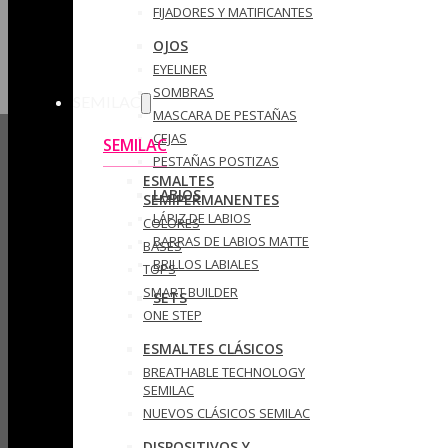
FIJADORES Y MATIFICANTES
OJOS
EYELINER
SOMBRAS
SEMILAC
MASCARA DE PESTAÑAS
CEJAS
SEMILAC
PESTAÑAS POSTIZAS
ESMALTES
LABIOS
SEMIPERMANENTES
LÁPIZ DE LABIOS
COLORES
BARRAS DE LABIOS MATTE
BASES
BRILLOS LABIALES
TOPS
SMART BUILDER
SETS
ONE STEP
ESMALTES CLÁSICOS
BREATHABLE TECHNOLOGY
SEMILAC
NUEVOS CLÁSICOS SEMILAC
DISPOSITIVOS Y