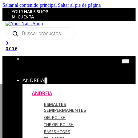
Saltar al contenido principal
Saltar al pie de página
YOUR NAILS SHOP
MI CUENTA
Búsqueda
de
productos
0
0,00
€
ANDREIA
ANDREIA
ESMALTES
SEMIPERMANENTES
GEL POLISH
THE GEL POLISH
BASES Y‎ TOPS