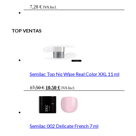
7,28
€
IVA Incl.
TOP VENTAS
Semilac Top No Wipe Real Color XXL 11 ml
El
El
17,50
€
10,50
€
IVA Incl.
precio
precio
original
actual
era:
es:
17,50 €.
10,50 €.
Semilac 002 Delicate French 7 ml