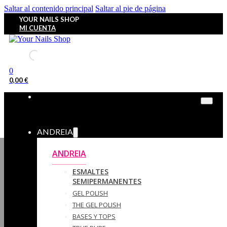
Saltar al contenido principal
Saltar al pie de página
YOUR NAILS SHOP
MI CUENTA
0
0,00
€
ANDREIA
ANDREIA
ESMALTES
SEMIPERMANENTES
GEL POLISH
THE GEL POLISH
BASES Y‎ TOPS