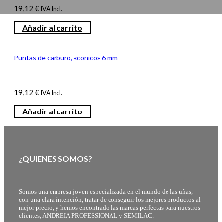
19,12
€
IVA Incl.
Añadir al carrito
Puntas de carburo, «cónico» 6 mm
19,12
€
IVA Incl.
Añadir al carrito
¿QUIENES SOMOS?
Somos una empresa joven especializada en el mundo de las uñas,
con una clara intención, tratar de conseguir los mejores productos al
mejor precio, y hemos encontrado las marcas perfectas para nuestros
clientes, ANDREIA PROFESSIONAL y SEMILAC.