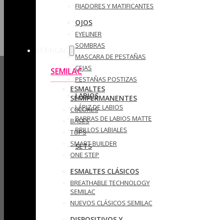
FIJADORES Y MATIFICANTES
OJOS
EYELINER
SOMBRAS
SEMILAC
MASCARA DE PESTAÑAS
CEJAS
SEMILAC
PESTAÑAS POSTIZAS
ESMALTES
LABIOS
SEMIPERMANENTES
LÁPIZ DE LABIOS
COLORES
BARRAS DE LABIOS MATTE
BASES
BRILLOS LABIALES
TOPS
SMART BUILDER
SETS
ONE STEP
ESMALTES CLÁSICOS
BREATHABLE TECHNOLOGY
SEMILAC
NUEVOS CLÁSICOS SEMILAC
DISPOSITIVOS Y