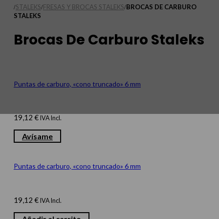
STALEKS
FRESAS Y BROCAS STALEKS
BROCAS DE CARBURO
/
/
/
STALEKS
Brocas De Carburo Staleks
Puntas de carburo, «cono truncado» 6 mm
19,12
€
IVA Incl.
Avísame
Puntas de carburo, «cono truncado» 6 mm
19,12
€
IVA Incl.
Añadir al carrito