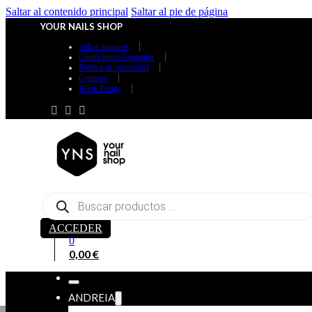
Saltar al contenido principal
Saltar al pie de página
YOUR NAILS SHOP
Sobre nosotros
Condiciones Generales
Política de privacidad
Contacto
Black Friday
Búsqueda
de
productos
ACCEDER
0
0,00
€
ANDREIA