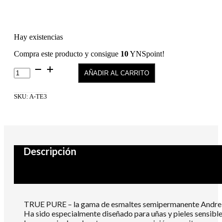
Hay existencias
Compra este producto y consigue
10
YNSpoint!
True
AÑADIR AL CARRITO
Pure
TE3
cantidad
SKU:
A-TE3
Descripción
TRUE PURE – la gama de esmaltes semipermanente Andrei
Ha sido especialmente diseñado para uñas y pieles sensibl