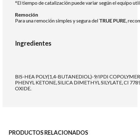
*El tiempo de catalización puede variar según el equipo util
Remoción
Para una remoción simples y segura del
TRUE PURE
, reco
Ingredientes
BIS-HEA POLY(1,4-BUTANEDIOL)-9/IPDI COPOLY
PHENYL KETONE, SILICA DIMETHYL SILYLATE, CI 7789
OXIDE.
PRODUCTOS RELACIONADOS