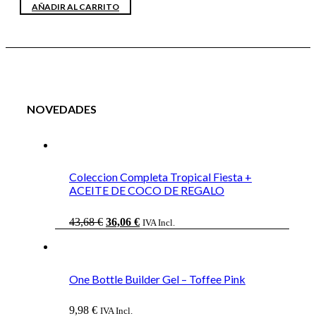
AÑADIR AL CARRITO
NOVEDADES
Coleccion Completa Tropical Fiesta +
ACEITE DE COCO DE REGALO
El
El
43,68
€
36,06
€
IVA Incl.
precio
precio
original
actual
era:
es:
43,68 €.
36,06 €.
One Bottle Builder Gel – Toffee Pink
9,98
€
IVA Incl.