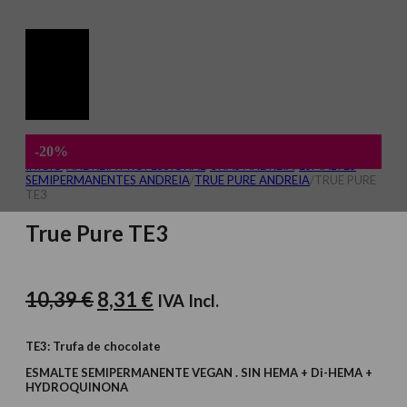
-20%
INICIO
/
ANDREIA PROFESSIONAL
/
UÑAS ANDREIA
/
ESMALTES
SEMIPERMANENTES ANDREIA
/
TRUE PURE ANDREIA
/
TRUE PURE
TE3
True Pure TE3
El
El
10,39
€
8,31
€
IVA Incl.
precio
precio
original
actual
TE3: Trufa de chocolate
era:
es:
ESMALTE SEMIPERMANENTE VEGAN . SIN HEMA + Di-HEMA +
HYDROQUINONA
10,39 €.
8,31 €.