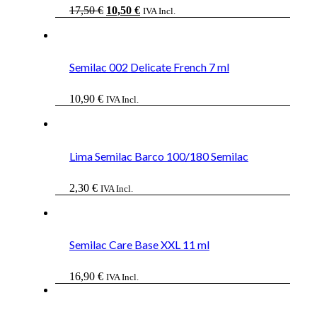
El
El
17,50
€
10,50
€
IVA Incl.
precio
precio
original
actual
era:
es:
17,50 €.
10,50 €.
Semilac 002 Delicate French 7 ml
10,90
€
IVA Incl.
Lima Semilac Barco 100/180 Semilac
2,30
€
IVA Incl.
Semilac Care Base XXL 11 ml
16,90
€
IVA Incl.