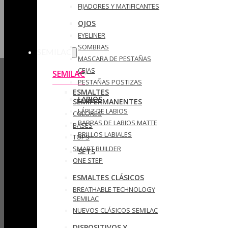
FIJADORES Y MATIFICANTES
OJOS
EYELINER
SOMBRAS
SEMILAC
MASCARA DE PESTAÑAS
CEJAS
SEMILAC
PESTAÑAS POSTIZAS
ESMALTES
LABIOS
SEMIPERMANENTES
LÁPIZ DE LABIOS
COLORES
BARRAS DE LABIOS MATTE
BASES
BRILLOS LABIALES
TOPS
SMART BUILDER
SETS
ONE STEP
ESMALTES CLÁSICOS
BREATHABLE TECHNOLOGY
SEMILAC
NUEVOS CLÁSICOS SEMILAC
DISPOSITIVOS Y