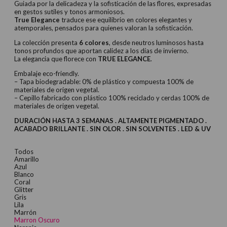
Guiada por la delicadeza y la sofisticación de las flores, expresadas
en gestos sutiles y tonos armoniosos.
True Elegance
traduce ese equilibrio en colores elegantes y
atemporales, pensados para quienes valoran la sofisticación.
La colección presenta
6 colores
, desde neutros luminosos hasta
tonos profundos que aportan calidez a los días de invierno.
La elegancia que florece con
TRUE ELEGANCE
.
Embalaje eco-friendly.
– Tapa biodegradable: 0% de plástico y compuesta 100% de
materiales de origen vegetal.
– Cepillo fabricado con plástico 100% reciclado y cerdas 100% de
materiales de origen vegetal.
DURACIÓN HASTA 3 SEMANAS . ALTAMENTE PIGMENTADO .
ACABADO BRILLANTE . SIN OLOR . SIN SOLVENTES . LED & UV
Todos
Amarillo
Azul
Blanco
Coral
Glitter
Gris
Lila
Marrón
Marron Oscuro