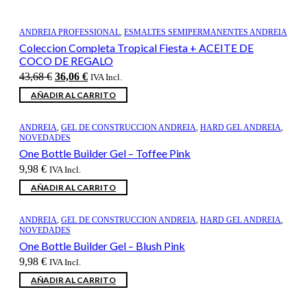
ANDREIA PROFESSIONAL
,
ESMALTES SEMIPERMANENTES ANDREIA
Coleccion Completa Tropical Fiesta + ACEITE DE
COCO DE REGALO
El
El
43,68
€
36,06
€
IVA Incl.
precio
precio
AÑADIR AL CARRITO
original
actual
era:
es:
43,68 €.
36,06 €.
ANDREIA
,
GEL DE CONSTRUCCION ANDREIA
,
HARD GEL ANDREIA
,
NOVEDADES
One Bottle Builder Gel – Toffee Pink
9,98
€
IVA Incl.
AÑADIR AL CARRITO
ANDREIA
,
GEL DE CONSTRUCCION ANDREIA
,
HARD GEL ANDREIA
,
NOVEDADES
One Bottle Builder Gel – Blush Pink
9,98
€
IVA Incl.
AÑADIR AL CARRITO