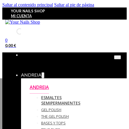
Saltar al contenido principal
Saltar al pie de página
YOUR NAILS SHOP
MI CUENTA
0
0,00
€
ANDREIA
ANDREIA
ESMALTES
SEMIPERMANENTES
GEL POLISH
THE GEL POLISH
BASES Y‎ TOPS