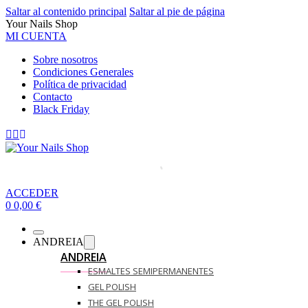
Saltar al contenido principal
Saltar al pie de página
Your Nails Shop
MI CUENTA
Sobre nosotros
Condiciones Generales
Política de privacidad
Contacto
Black Friday
ACCEDER
0
0,00
€
ANDREIA
ANDREIA
ESMALTES SEMIPERMANENTES
GEL POLISH
THE GEL POLISH