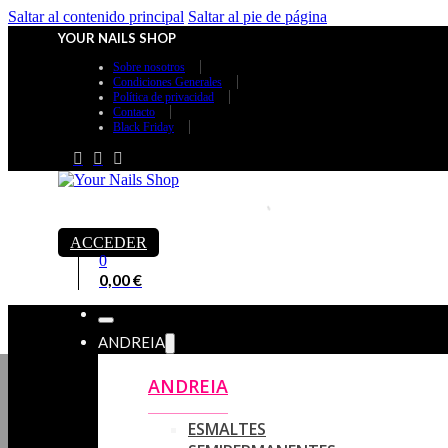
Saltar al contenido principal
Saltar al pie de página
YOUR NAILS SHOP
Sobre nosotros
Condiciones Generales
Política de privacidad
Contacto
Black Friday
ACCEDER
0
0,00
€
ANDREIA
ANDREIA
ESMALTES