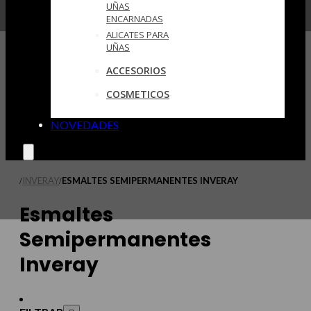
UÑAS
ENCARNADAS
ALICATES PARA
UÑAS
ACCESORIOS
COSMETICOS
NOVEDADES
INVERAY
ESMALTES SEMIPERMANENTES INVERAY
/
/
Esmaltes
Semipermanentes
Inveray