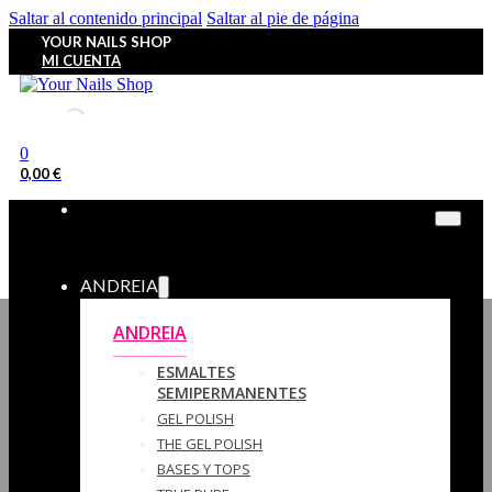
Saltar al contenido principal
Saltar al pie de página
YOUR NAILS SHOP
MI CUENTA
0
0,00
€
ANDREIA
ANDREIA
ESMALTES
SEMIPERMANENTES
GEL POLISH
THE GEL POLISH
BASES Y‎ TOPS