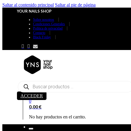
Saltar al contenido principal
Saltar al pie de página
YOUR NAILS SHOP
Sobre nosotros
Condiciones Generales
Política de privacidad
Contacto
Black Friday
Búsqueda
de
productos
ACCEDER
0
0,00
€
No hay productos en el carrito.