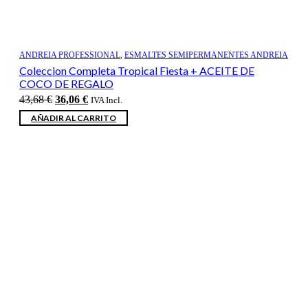
ANDREIA PROFESSIONAL
,
ESMALTES SEMIPERMANENTES ANDREIA
Coleccion Completa Tropical Fiesta + ACEITE DE
COCO DE REGALO
El
El
43,68
€
36,06
€
IVA Incl.
precio
precio
AÑADIR AL CARRITO
original
actual
era:
es:
43,68 €.
36,06 €.