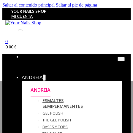
Saltar al contenido principal
Saltar al pie de página
YOUR NAILS SHOP
MI CUENTA
0
0,00
€
ANDREIA
ANDREIA
ESMALTES
SEMIPERMANENTES
GEL POLISH
THE GEL POLISH
BASES Y‎ TOPS