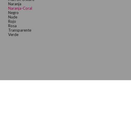
Naranja
Naranja-Coral
Negro
Nude
Rojo
Rosa
Transparente
Verde