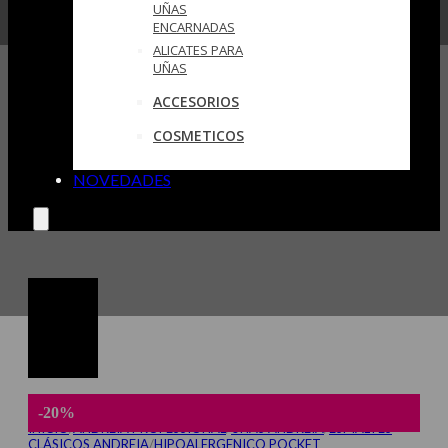
UÑAS
ENCARNADAS
ALICATES PARA
UÑAS
ACCESORIOS
COSMETICOS
NOVEDADES
-20%
INICIO
/
ANDREIA PROFESSIONAL
/
UÑAS ANDREIA
/
ESMALTES
CLÁSICOS ANDREIA
/
HIPOALERGENICO POCKET