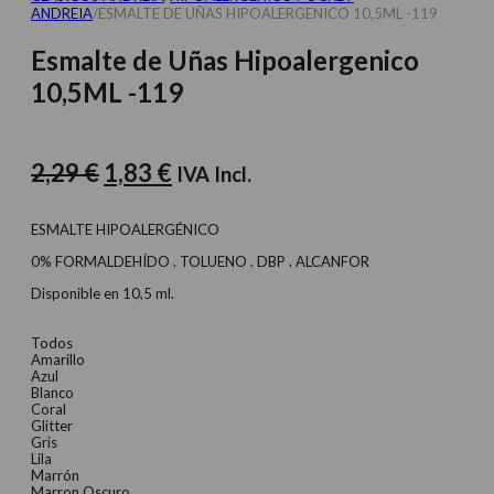
ANDREIA
/
ESMALTE DE UÑAS HIPOALERGENICO 10,5ML -119
Esmalte de Uñas Hipoalergenico
10,5ML -119
El
El
2,29
€
1,83
€
IVA Incl.
precio
precio
original
actual
ESMALTE HIPOALERGÉNICO
era:
es:
0% FORMALDEHÍDO . TOLUENO . DBP . ALCANFOR
2,29 €.
1,83 €.
Disponible en 10,5 ml.
Todos
Amarillo
Azul
Blanco
Coral
Glitter
Gris
Lila
Marrón
Marron Oscuro