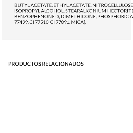
BUTYL ACETATE, ETHYL ACETATE, NITROCELLULOSE
ISOPROPYL ALCOHOL, STEARALKONIUM HECTORITE,
BENZOPHENONE-3, DIMETHICONE, PHOSPHORIC ACID, [ ± CI
77499, CI 77510, CI 77891, MICA].
PRODUCTOS RELACIONADOS