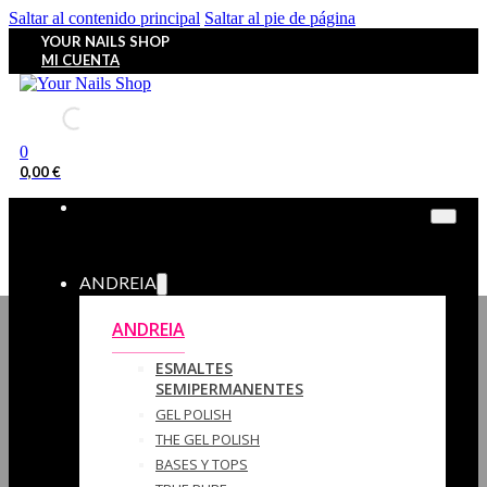
Saltar al contenido principal
Saltar al pie de página
YOUR NAILS SHOP
MI CUENTA
0
0,00
€
ANDREIA
ANDREIA
ESMALTES
SEMIPERMANENTES
GEL POLISH
THE GEL POLISH
BASES Y‎ TOPS