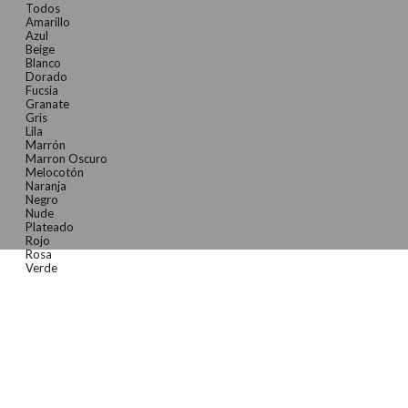
Todos
Amarillo
Azul
Beige
Blanco
Dorado
Fucsia
Granate
Gris
Lila
Marrón
Marron Oscuro
Melocotón
Naranja
Negro
Nude
Plateado
Rojo
Rosa
Verde