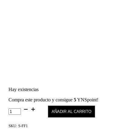
Hay existencias
Compra este producto y consigue
5
YNSpoint!
Semilac
AÑADIR AL CARRITO
Flower
Flakes
Golden
SKU:
S-FF1
Sunset
cantidad