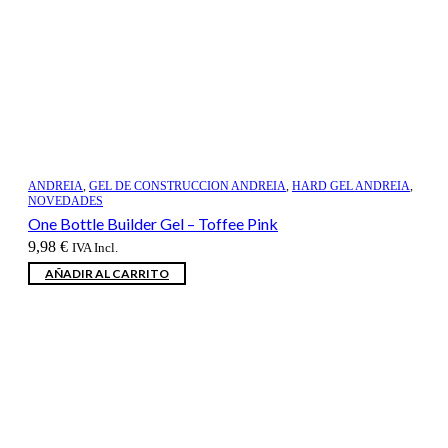
ANDREIA
,
GEL DE CONSTRUCCION ANDREIA
,
HARD GEL ANDREIA
,
NOVEDADES
One Bottle Builder Gel – Toffee Pink
9,98
€
IVA Incl.
AÑADIR AL CARRITO