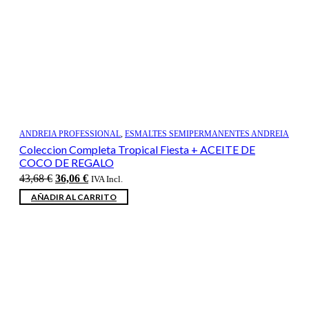
ANDREIA PROFESSIONAL
,
ESMALTES SEMIPERMANENTES ANDREIA
Coleccion Completa Tropical Fiesta + ACEITE DE
COCO DE REGALO
El
El
43,68
€
36,06
€
IVA Incl.
precio
precio
AÑADIR AL CARRITO
original
actual
era:
es:
43,68 €.
36,06 €.