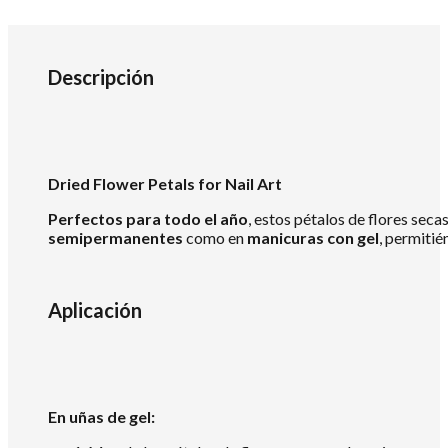
Descripción
Dried Flower Petals for Nail Art
Perfectos para todo el año
, estos pétalos de flores sec
semipermanentes
como en
manicuras con gel
, permitié
Aplicación
En u
ñas de gel
: