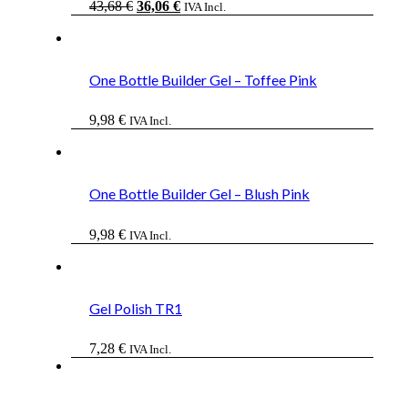
El
El
43,68
€
36,06
€
IVA Incl.
precio
precio
original
actual
era:
es:
43,68 €.
36,06 €.
One Bottle Builder Gel – Toffee Pink
9,98
€
IVA Incl.
One Bottle Builder Gel – Blush Pink
9,98
€
IVA Incl.
Gel Polish TR1
7,28
€
IVA Incl.