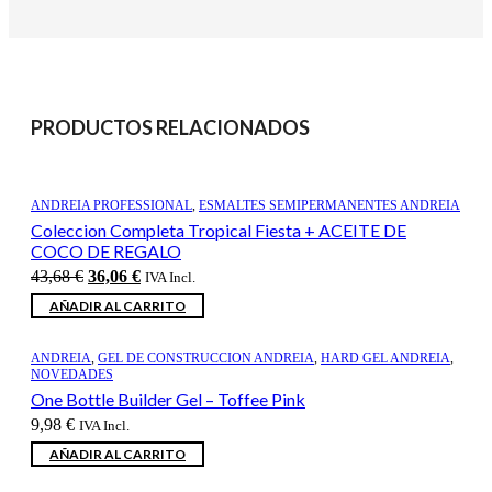
PRODUCTOS RELACIONADOS
ANDREIA PROFESSIONAL
,
ESMALTES SEMIPERMANENTES ANDREIA
Coleccion Completa Tropical Fiesta + ACEITE DE
COCO DE REGALO
El
El
43,68
€
36,06
€
IVA Incl.
precio
precio
AÑADIR AL CARRITO
original
actual
era:
es:
43,68 €.
36,06 €.
ANDREIA
,
GEL DE CONSTRUCCION ANDREIA
,
HARD GEL ANDREIA
,
NOVEDADES
One Bottle Builder Gel – Toffee Pink
9,98
€
IVA Incl.
AÑADIR AL CARRITO