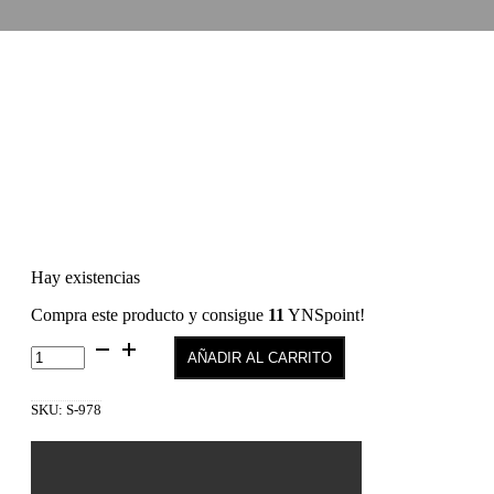
Hay existencias
Compra este producto y consigue
11
YNSpoint!
SEMILAC
AÑADIR AL CARRITO
978
Jelly
Guava
SKU:
S-978
7
ml
cantidad