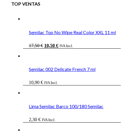
TOP VENTAS
Semilac Top No Wipe Real Color XXL 11 ml
El
El
17,50
€
10,50
€
IVA Incl.
precio
precio
original
actual
era:
es:
17,50 €.
10,50 €.
Semilac 002 Delicate French 7 ml
10,90
€
IVA Incl.
Lima Semilac Barco 100/180 Semilac
2,30
€
IVA Incl.