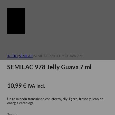
INICIO
/
SEMILAC
/
SEMILAC 978 JELLY GUAVA 7 ML
SEMILAC 978 Jelly Guava 7 ml
10,99
€
IVA Incl.
Un rosa neón translúcido con efecto jelly: ligero, fresco y lleno de
energía veraniega.
Todos