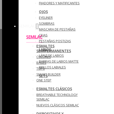
FIJADORES Y MATIFICANTES
OJOS
EYELINER
SOMBRAS
SEMILAC
MASCARA DE PESTAÑAS
CEJAS
SEMILAC
PESTAÑAS POSTIZAS
ESMALTES
LABIOS
SEMIPERMANENTES
LÁPIZ DE LABIOS
COLORES
BARRAS DE LABIOS MATTE
BASES
BRILLOS LABIALES
TOPS
SMART BUILDER
SETS
ONE STEP
ESMALTES CLÁSICOS
BREATHABLE TECHNOLOGY
SEMILAC
NUEVOS CLÁSICOS SEMILAC
DISPOSITIVOS Y