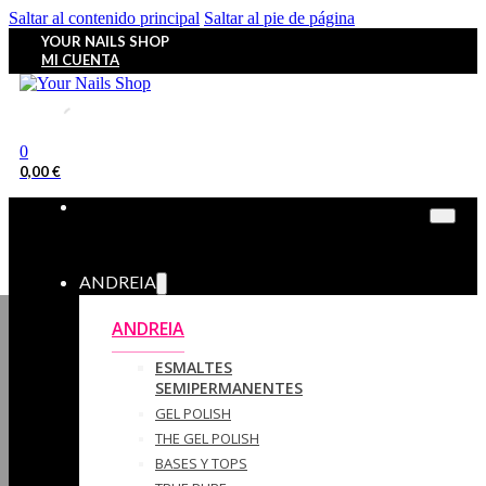
Saltar al contenido principal
Saltar al pie de página
YOUR NAILS SHOP
MI CUENTA
0
0,00
€
ANDREIA
ANDREIA
ESMALTES
SEMIPERMANENTES
GEL POLISH
THE GEL POLISH
BASES Y‎ TOPS