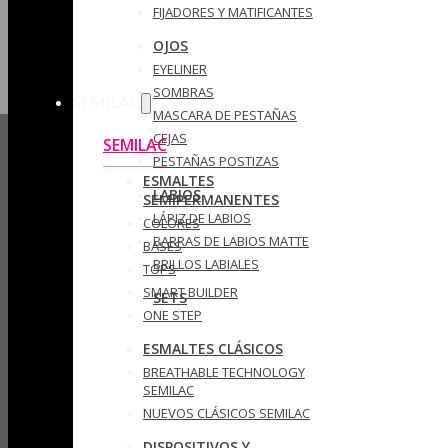
FIJADORES Y MATIFICANTES
OJOS
EYELINER
SOMBRAS
SEMILAC
MASCARA DE PESTAÑAS
CEJAS
SEMILAC
PESTAÑAS POSTIZAS
ESMALTES
LABIOS
SEMIPERMANENTES
LÁPIZ DE LABIOS
COLORES
BARRAS DE LABIOS MATTE
BASES
BRILLOS LABIALES
TOPS
SMART BUILDER
SETS
ONE STEP
ESMALTES CLÁSICOS
BREATHABLE TECHNOLOGY
SEMILAC
NUEVOS CLÁSICOS SEMILAC
DISPOSITIVOS Y