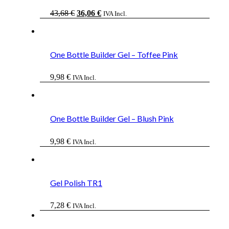
El
El
43,68
€
36,06
€
IVA Incl.
precio
precio
original
actual
era:
es:
43,68 €.
36,06 €.
One Bottle Builder Gel – Toffee Pink
9,98
€
IVA Incl.
One Bottle Builder Gel – Blush Pink
9,98
€
IVA Incl.
Gel Polish TR1
7,28
€
IVA Incl.