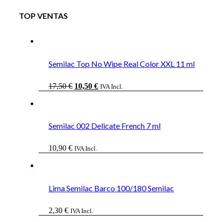
TOP VENTAS
Semilac Top No Wipe Real Color XXL 11 ml
El
El
17,50
€
10,50
€
IVA Incl.
precio
precio
original
actual
era:
es:
17,50 €.
10,50 €.
Semilac 002 Delicate French 7 ml
10,90
€
IVA Incl.
Lima Semilac Barco 100/180 Semilac
2,30
€
IVA Incl.