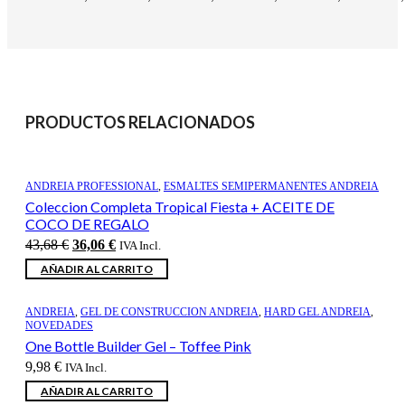
PRODUCTOS RELACIONADOS
ANDREIA PROFESSIONAL
,
ESMALTES SEMIPERMANENTES ANDREIA
Coleccion Completa Tropical Fiesta + ACEITE DE
COCO DE REGALO
El
El
43,68
€
36,06
€
IVA Incl.
precio
precio
AÑADIR AL CARRITO
original
actual
era:
es:
43,68 €.
36,06 €.
ANDREIA
,
GEL DE CONSTRUCCION ANDREIA
,
HARD GEL ANDREIA
,
NOVEDADES
One Bottle Builder Gel – Toffee Pink
9,98
€
IVA Incl.
AÑADIR AL CARRITO