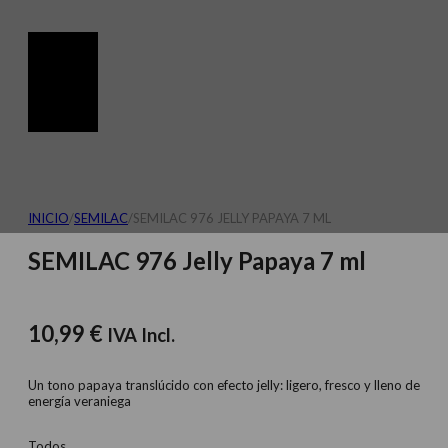
INICIO
/
SEMILAC
/
SEMILAC 976 JELLY PAPAYA 7 ML
SEMILAC 976 Jelly Papaya 7 ml
10,99
€
IVA Incl.
Un tono papaya translúcido con efecto jelly: ligero, fresco y lleno de
energía veraniega
Todos