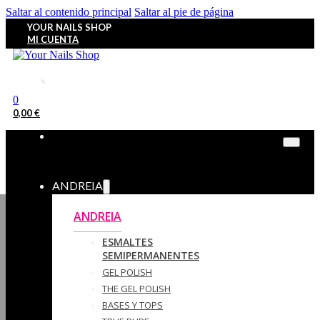
Saltar al contenido principal
Saltar al pie de página
YOUR NAILS SHOP
MI CUENTA
0
0,00
€
ANDREIA
ANDREIA
ESMALTES
SEMIPERMANENTES
GEL POLISH
THE GEL POLISH
BASES Y‎ TOPS