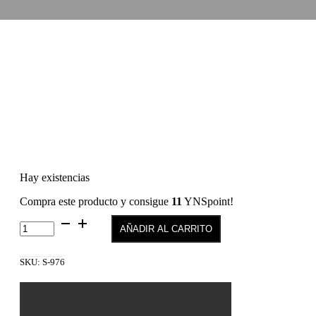
Hay existencias
Compra este producto y consigue
11
YNSpoint!
SEMILAC
AÑADIR AL CARRITO
976
Jelly
Papaya
SKU:
S-976
7
ml
cantidad