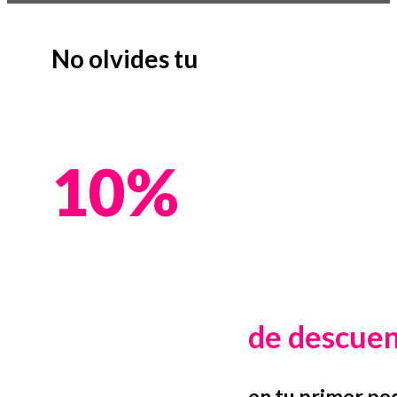
No olvides tu
10%
de descue
en tu primer pe