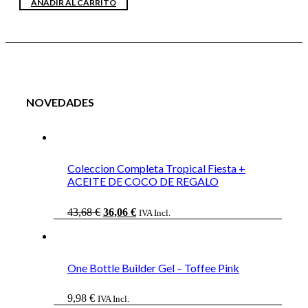
AÑADIR AL CARRITO
NOVEDADES
Coleccion Completa Tropical Fiesta +
ACEITE DE COCO DE REGALO
El
El
43,68
€
36,06
€
IVA Incl.
precio
precio
original
actual
era:
es:
43,68 €.
36,06 €.
One Bottle Builder Gel – Toffee Pink
9,98
€
IVA Incl.