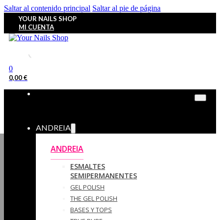
Saltar al contenido principal
Saltar al pie de página
YOUR NAILS SHOP
MI CUENTA
0
0,00
€
ANDREIA
ANDREIA
ESMALTES
SEMIPERMANENTES
GEL POLISH
THE GEL POLISH
BASES Y‎ TOPS