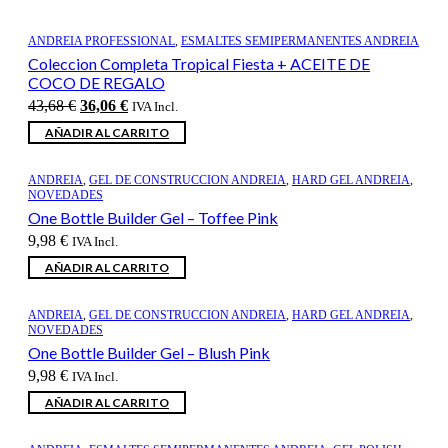
ANDREIA PROFESSIONAL
,
ESMALTES SEMIPERMANENTES ANDREIA
Coleccion Completa Tropical Fiesta + ACEITE DE
COCO DE REGALO
El
El
43,68
€
36,06
€
IVA Incl.
precio
precio
AÑADIR AL CARRITO
original
actual
era:
es:
43,68 €.
36,06 €.
ANDREIA
,
GEL DE CONSTRUCCION ANDREIA
,
HARD GEL ANDREIA
,
NOVEDADES
One Bottle Builder Gel – Toffee Pink
9,98
€
IVA Incl.
AÑADIR AL CARRITO
ANDREIA
,
GEL DE CONSTRUCCION ANDREIA
,
HARD GEL ANDREIA
,
NOVEDADES
One Bottle Builder Gel – Blush Pink
9,98
€
IVA Incl.
AÑADIR AL CARRITO