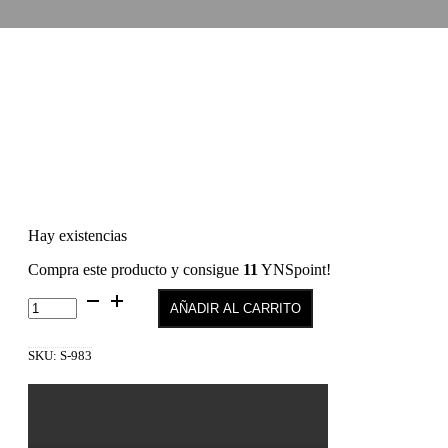
Hay existencias
Compra este producto y consigue
11
YNSpoint!
SEMILAC
AÑADIR AL CARRITO
983
Berry
Blue
SKU:
S-983
7
ml
cantidad