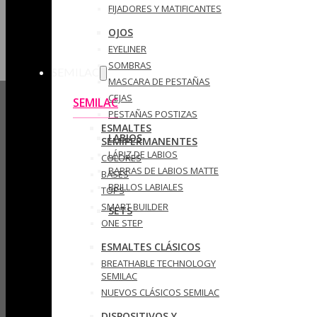
FIJADORES Y MATIFICANTES
OJOS
EYELINER
SOMBRAS
SEMILAC
MASCARA DE PESTAÑAS
CEJAS
SEMILAC
PESTAÑAS POSTIZAS
ESMALTES
LABIOS
SEMIPERMANENTES
LÁPIZ DE LABIOS
COLORES
BARRAS DE LABIOS MATTE
BASES
BRILLOS LABIALES
TOPS
SMART BUILDER
SETS
ONE STEP
ESMALTES CLÁSICOS
BREATHABLE TECHNOLOGY
SEMILAC
NUEVOS CLÁSICOS SEMILAC
DISPOSITIVOS Y