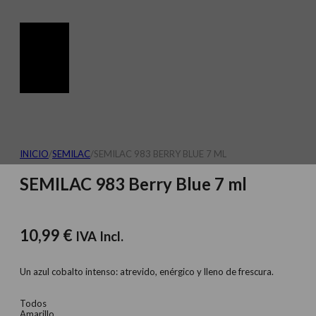
INICIO
/
SEMILAC
/
SEMILAC 983 BERRY BLUE 7 ML
SEMILAC 983 Berry Blue 7 ml
10,99
€
IVA Incl.
Un azul cobalto intenso: atrevido, enérgico y lleno de frescura.
Todos
Amarillo