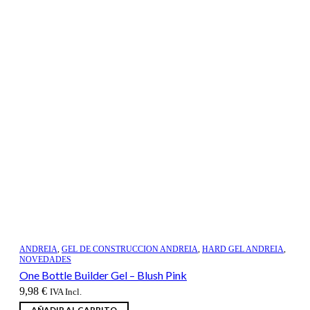
ANDREIA
,
GEL DE CONSTRUCCION ANDREIA
,
HARD GEL ANDREIA
,
NOVEDADES
One Bottle Builder Gel – Blush Pink
9,98
€
IVA Incl.
AÑADIR AL CARRITO