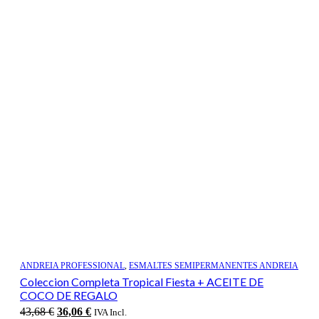
ANDREIA PROFESSIONAL
,
ESMALTES SEMIPERMANENTES ANDREIA
Coleccion Completa Tropical Fiesta + ACEITE DE
COCO DE REGALO
El
El
43,68
€
36,06
€
IVA Incl.