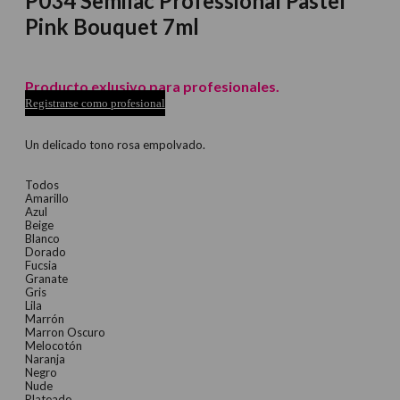
P034 Semilac Professional Pastel
Pink Bouquet 7ml
Producto exlusivo para profesionales.
Registrarse como profesional
Un delicado tono rosa empolvado.
Todos
Amarillo
Azul
Beige
Blanco
Dorado
Fucsia
Granate
Gris
Lila
Marrón
Marron Oscuro
Melocotón
Naranja
Negro
Nude
Plateado