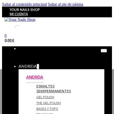
Saltar al contenido principal
Saltar al pie de página
YOUR NAILS SHOP
MI CUENTA
0
0,00
€
ANDREIA
ANDREIA
ESMALTES
SEMIPERMANENTES
GEL POLISH
THE GEL POLISH
BASES Y‎ TOPS