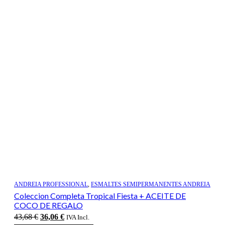
ANDREIA PROFESSIONAL
,
ESMALTES SEMIPERMANENTES ANDREIA
Coleccion Completa Tropical Fiesta + ACEITE DE
COCO DE REGALO
El
El
43,68
€
36,06
€
IVA Incl.