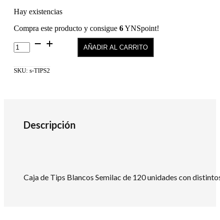
Hay existencias
Compra este producto y consigue
6
YNSpoint!
Tips
AÑADIR AL CARRITO
Semilac
blanco
120
SKU:
s-TIPS2
unidades
cantidad
Descripción
Caja de Tips Blancos Semilac de 120 unidades con distinto