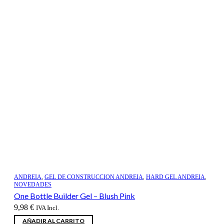
ANDREIA
,
GEL DE CONSTRUCCION ANDREIA
,
HARD GEL ANDREIA
,
NOVEDADES
One Bottle Builder Gel – Blush Pink
9,98
€
IVA Incl.
AÑADIR AL CARRITO