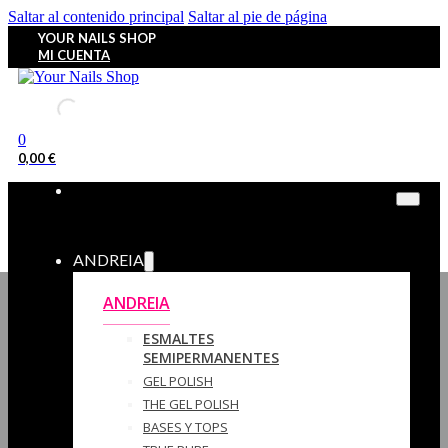
Saltar al contenido principal
Saltar al pie de página
YOUR NAILS SHOP
MI CUENTA
0
0,00
€
ANDREIA
ANDREIA
ESMALTES
SEMIPERMANENTES
GEL POLISH
THE GEL POLISH
BASES Y‎ TOPS