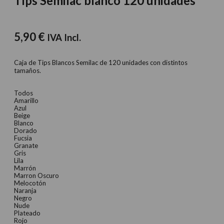
Tips Semilac blanco 120 unidades
5,90
€
IVA Incl.
Caja de Tips Blancos Semilac de 120 unidades con distintos
tamaños.
Todos
Amarillo
Azul
Beige
Blanco
Dorado
Fucsia
Granate
Gris
Lila
Marrón
Marron Oscuro
Melocotón
Naranja
Negro
Nude
Plateado
Rojo