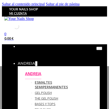
Saltar al contenido principal
Saltar al pie de página
YOUR NAILS SHOP
MI CUENTA
0
0,00
€
ANDREIA
ANDREIA
ESMALTES
SEMIPERMANENTES
GEL POLISH
THE GEL POLISH
BASES Y‎ TOPS