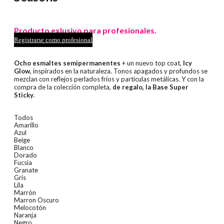
Producto exlusivo para profesionales.
Registrarse como profesional
Ocho esmaltes semipermanentes
+ un nuevo top coat,
Icy
Glow,
inspirados en la naturaleza. Tonos apagados y profundos se
mezclan con reflejos perlados fríos y partículas metálicas. Y con la
compra de la colección completa,
de regalo, la Base Super
Sticky
.
Todos
Amarillo
Azul
Beige
Blanco
Dorado
Fucsia
Granate
Gris
Lila
Marrón
Marron Oscuro
Melocotón
Naranja
Negro