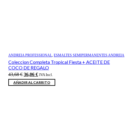
ANDREIA PROFESSIONAL
,
ESMALTES SEMIPERMANENTES ANDREIA
Coleccion Completa Tropical Fiesta + ACEITE DE
COCO DE REGALO
El
El
43,68
€
36,06
€
IVA Incl.
precio
precio
AÑADIR AL CARRITO
original
actual
era:
es:
43,68 €.
36,06 €.