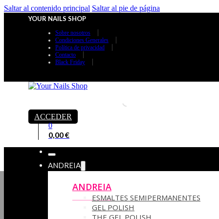
Saltar al contenido principal
Saltar al pie de página
YOUR NAILS SHOP
Sobre nosotros
Condiciones Generales
Política de privacidad
Contacto
Black Friday
ACCEDER
0
0,00
€
ANDREIA
ANDREIA
ESMALTES SEMIPERMANENTES
GEL POLISH
THE GEL POLISH