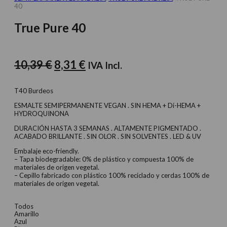
40
True Pure 40
El
El
10,39
€
8,31
€
IVA Incl.
precio
precio
original
actual
T40 Burdeos
era:
es:
ESMALTE SEMIPERMANENTE VEGAN . SIN HEMA + Di-HEMA +
HYDROQUINONA
10,39 €.
8,31 €.
DURACIÓN HASTA 3 SEMANAS . ALTAMENTE PIGMENTADO .
ACABADO BRILLANTE . SIN OLOR . SIN SOLVENTES . LED & UV
Embalaje eco-friendly.
– Tapa biodegradable: 0% de plástico y compuesta 100% de
materiales de origen vegetal.
– Cepillo fabricado con plástico 100% reciclado y cerdas 100% de
materiales de origen vegetal.
Todos
Amarillo
Azul