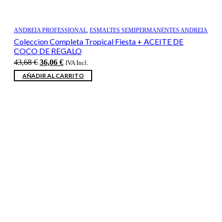
ANDREIA PROFESSIONAL
,
ESMALTES SEMIPERMANENTES ANDREIA
Coleccion Completa Tropical Fiesta + ACEITE DE
COCO DE REGALO
El
El
43,68
€
36,06
€
IVA Incl.
precio
precio
AÑADIR AL CARRITO
original
actual
era:
es:
43,68 €.
36,06 €.