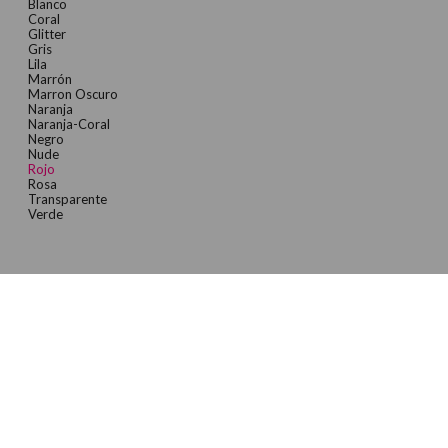
Blanco
Coral
Glitter
Gris
Lila
Marrón
Marron Oscuro
Naranja
Naranja-Coral
Negro
Nude
Rojo
Rosa
Transparente
Verde