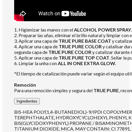
1. Higienizar las manos con el
ALCOHOL POWER SPRAY.
2. Preparar las uñas, eliminar el brillo natural y limpiar con 
3. Aplicar una capa de
TRUE PURE BASE COAT
y cataliz
4. Aplicar una capa de
TRUE PURE COLOR
y catalisar dur
segunda capa de
TRUE PURE COLOR
y catalizar durante
5. Aplicar una capa de
TRUE PURE TOP COAT
. Sellar la
6. Limpiar la unha con
ALL IN ONE EXTRA GLOW.
*El tiempo de catalización puede variar según el equipo util
Remoción
Para una remoción simples y segura del
TRUE PURE
, reco
Ingredientes
BIS-HEA POLY(1,4-BUTANEDIOL)-9/IPDI COPOLY
TEREPHTHALATE, HYDROXYCYCLOHEXYL PHENYL KETO
BIS(GLYCIDOXYPHENYL) PROPANE / BISAMINOMET
TITANIUM DIOXIDE, MICA. MAY CONTAIN: CI 77891, CI 777