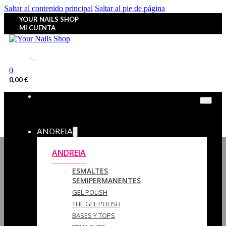
Saltar al contenido principal
Saltar al pie de página
YOUR NAILS SHOP
MI CUENTA
0
0,00
€
ANDREIA
ANDREIA
ESMALTES
SEMIPERMANENTES
GEL POLISH
THE GEL POLISH
BASES Y‎ TOPS