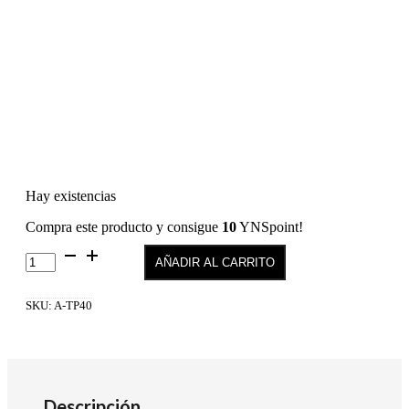
Hay existencias
Compra este producto y consigue
10
YNSpoint!
True
AÑADIR AL CARRITO
Pure
40
cantidad
SKU:
A-TP40
Descripción