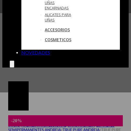
UÑAS
ENCARNADAS
ALICATES PARA
UÑAS
ACCESORIOS
COSMETICOS
NOVEDADES
-20%
INICIO
/
ANDREIA PROFESSIONAL
/
UÑAS ANDREIA
/
ESMALTES
SEMIPERMANENTES ANDREIA
/
TRUE PURE ANDREIA
/
TRUE PURE