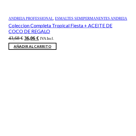
ANDREIA PROFESSIONAL
,
ESMALTES SEMIPERMANENTES ANDREIA
Coleccion Completa Tropical Fiesta + ACEITE DE
COCO DE REGALO
El
El
43,68
€
36,06
€
IVA Incl.
precio
precio
AÑADIR AL CARRITO
original
actual
era:
es:
43,68 €.
36,06 €.