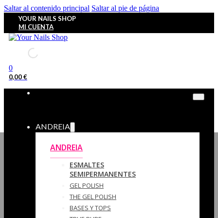
Saltar al contenido principal
Saltar al pie de página
YOUR NAILS SHOP
MI CUENTA
0
0,00
€
ANDREIA
ANDREIA
ESMALTES
SEMIPERMANENTES
GEL POLISH
THE GEL POLISH
BASES Y‎ TOPS