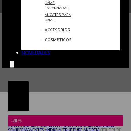
UÑAS
ENCARNADAS
ALICATES PARA
UÑAS
ACCESORIOS
COSMETICOS
NOVEDADES
-20%
INICIO
/
ANDREIA PROFESSIONAL
/
UÑAS ANDREIA
/
ESMALTES
SEMIPERMANENTES ANDREIA
/
TRUE PURE ANDREIA
/
TRUE PURE