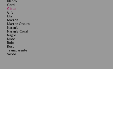
Blanco
Coral
Glitter
Gris
Lila
Marrón
Marron Oscuro
Naranja
Naranja-Coral
Negro
Nude
Rojo
Rosa
Transparente
Verde