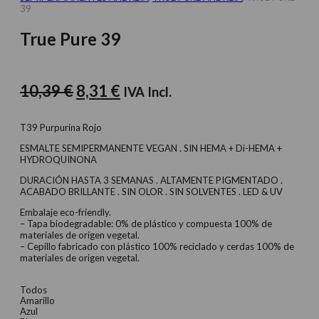
39
True Pure 39
El
El
10,39
€
8,31
€
IVA Incl.
precio
precio
original
actual
T39 Purpurina Rojo
era:
es:
ESMALTE SEMIPERMANENTE VEGAN . SIN HEMA + Di-HEMA +
HYDROQUINONA
10,39 €.
8,31 €.
DURACIÓN HASTA 3 SEMANAS . ALTAMENTE PIGMENTADO .
ACABADO BRILLANTE . SIN OLOR . SIN SOLVENTES . LED & UV
Embalaje eco-friendly.
– Tapa biodegradable: 0% de plástico y compuesta 100% de
materiales de origen vegetal.
– Cepillo fabricado con plástico 100% reciclado y cerdas 100% de
materiales de origen vegetal.
Todos
Amarillo
Azul