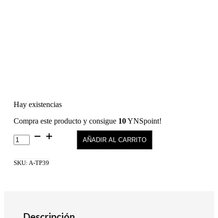
Hay existencias
Compra este producto y consigue
10
YNSpoint!
True
AÑADIR AL CARRITO
Pure
39
cantidad
SKU:
A-TP39
Descripción