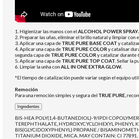
1. Higienizar las manos con el
ALCOHOL POWER SPRAY.
2. Preparar las uñas, eliminar el brillo natural y limpiar con 
3. Aplicar una capa de
TRUE PURE BASE COAT
y cataliz
4. Aplicar una capa de
TRUE PURE COLOR
y catalisar dur
segunda capa de
TRUE PURE COLOR
y catalizar durante
5. Aplicar una capa de
TRUE PURE TOP COAT
. Sellar la
6. Limpiar la unha con
ALL IN ONE EXTRA GLOW.
*El tiempo de catalización puede variar según el equipo util
Remoción
Para una remoción simples y segura del
TRUE PURE
, reco
Ingredientes
BIS-HEA POLY(1,4-BUTANEDIOL)-9/IPDI COPOLY
TEREPHTHALATE, HYDROXYCYCLOHEXYL PHENYL KETO
BIS(GLYCIDOXYPHENYL) PROPANE / BISAMINOMET
TITANIUM DIOXIDE, MICA. MAY CONTAIN: CI 77891, CI 777