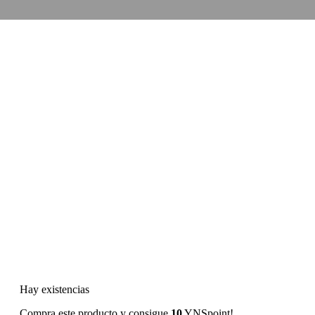
Hay existencias
Compra este producto y consigue
10
YNSpoint!