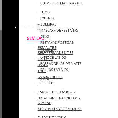
FIJADORES Y MATIFICANTES
OJOS
EYELINER
SOMBRAS
SEMILAC
MASCARA DE PESTAÑAS
CEJAS
SEMILAC
PESTAÑAS POSTIZAS
ESMALTES
LABIOS
SEMIPERMANENTES
LÁPIZ DE LABIOS
COLORES
BARRAS DE LABIOS MATTE
BASES
BRILLOS LABIALES
TOPS
SMART BUILDER
SETS
ONE STEP
ESMALTES CLÁSICOS
BREATHABLE TECHNOLOGY
SEMILAC
NUEVOS CLÁSICOS SEMILAC
DISPOSITIVOS Y