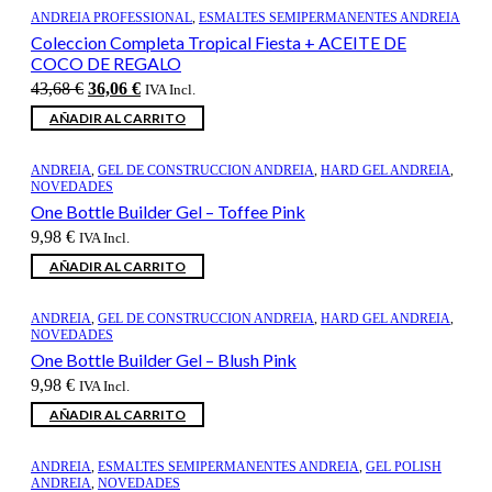
ANDREIA PROFESSIONAL
,
ESMALTES SEMIPERMANENTES ANDREIA
Coleccion Completa Tropical Fiesta + ACEITE DE
COCO DE REGALO
El
El
43,68
€
36,06
€
IVA Incl.
precio
precio
AÑADIR AL CARRITO
original
actual
era:
es:
43,68 €.
36,06 €.
ANDREIA
,
GEL DE CONSTRUCCION ANDREIA
,
HARD GEL ANDREIA
,
NOVEDADES
One Bottle Builder Gel – Toffee Pink
9,98
€
IVA Incl.
AÑADIR AL CARRITO
ANDREIA
,
GEL DE CONSTRUCCION ANDREIA
,
HARD GEL ANDREIA
,
NOVEDADES
One Bottle Builder Gel – Blush Pink
9,98
€
IVA Incl.
AÑADIR AL CARRITO
ANDREIA
,
ESMALTES SEMIPERMANENTES ANDREIA
,
GEL POLISH
ANDREIA
,
NOVEDADES