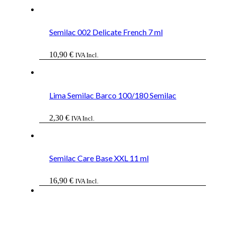
precio
precio
original
actual
era:
es:
17,50 €.
10,50 €.
Semilac 002 Delicate French 7 ml
10,90
€
IVA Incl.
Lima Semilac Barco 100/180 Semilac
2,30
€
IVA Incl.
Semilac Care Base XXL 11 ml
16,90
€
IVA Incl.