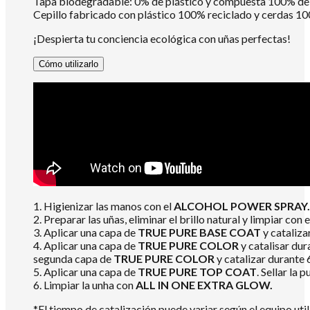
Tapa biodegradable: 0% de plástico y compuesta 100% de m
Cepillo fabricado con plástico 100% reciclado y cerdas 10
¡Despierta tu conciencia ecológica con uñas perfectas!
Cómo utilizarlo
1. Higienizar las manos con el
ALCOHOL POWER SPRAY.
2. Preparar las uñas, eliminar el brillo natural y limpiar con 
3. Aplicar una capa de
TRUE PURE BASE COAT
y cataliz
4. Aplicar una capa de
TRUE PURE COLOR
y catalisar dur
segunda capa de
TRUE PURE COLOR
y catalizar durante
5. Aplicar una capa de
TRUE PURE TOP COAT
. Sellar la
6. Limpiar la unha con
ALL IN ONE EXTRA GLOW.
*El tiempo de catalización puede variar según el equipo util