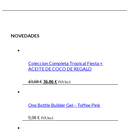
NOVEDADES
Coleccion Completa Tropical Fiesta +
ACEITE DE COCO DE REGALO
El
El
43,68
€
36,06
€
IVA Incl.
precio
precio
original
actual
era:
es:
43,68 €.
36,06 €.
One Bottle Builder Gel – Toffee Pink
9,98
€
IVA Incl.