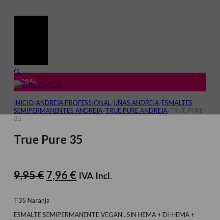
🔍
-20%
INICIO
/
ANDREIA PROFESSIONAL
/
UÑAS ANDREIA
/
ESMALTES
SEMIPERMANENTES ANDREIA
/
TRUE PURE ANDREIA
/
TRUE PURE
35
True Pure 35
El
El
9,95
€
7,96
€
IVA Incl.
precio
precio
original
actual
T35 Naranja
era:
es:
ESMALTE SEMIPERMANENTE VEGAN . SIN HEMA + Di-HEMA +