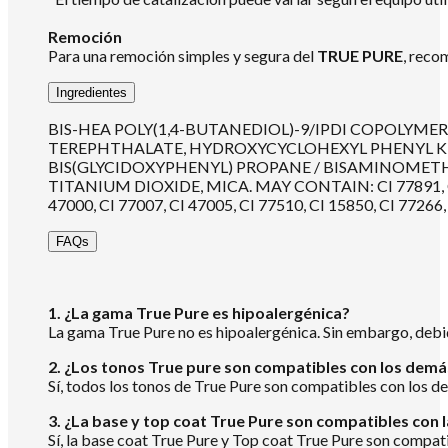
Remoción
Para una remoción simples y segura del
TRUE PURE
, reco
Ingredientes
BIS-HEA POLY(1,4-BUTANEDIOL)-9/IPDI COPOLY
TEREPHTHALATE, HYDROXYCYCLOHEXYL PHENYL KETO
BIS(GLYCIDOXYPHENYL) PROPANE / BISAMINOMET
TITANIUM DIOXIDE, MICA. MAY CONTAIN: CI 77891, CI 777
47000, CI 77007, CI 47005, CI 77510, CI 15850, CI 77266,
FAQs
1. ¿La gama True Pure es hipoalergénica?
La gama True Pure no es hipoalergénica. Sin embargo, debid
2. ¿Los tonos True pure son compatibles con los demá
Sí, todos los tonos de True Pure son compatibles con los dem
3. ¿La base y top coat True Pure son compatibles con
Sí, la base coat True Pure y Top coat True Pure son compati