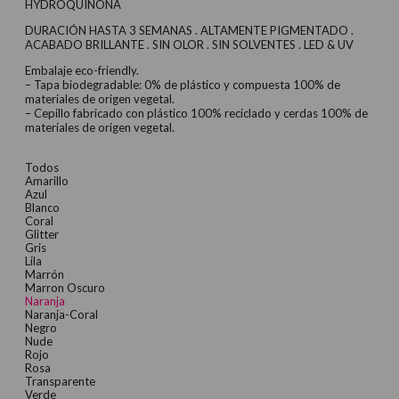
HYDROQUINONA
9,95 €.
7,96 €.
DURACIÓN HASTA 3 SEMANAS . ALTAMENTE PIGMENTADO .
ACABADO BRILLANTE . SIN OLOR . SIN SOLVENTES . LED & UV
Embalaje eco-friendly.
– Tapa biodegradable: 0% de plástico y compuesta 100% de
materiales de origen vegetal.
– Cepillo fabricado con plástico 100% reciclado y cerdas 100% de
materiales de origen vegetal.
Todos
Amarillo
Azul
Blanco
Coral
Glitter
Gris
Lila
Marrón
Marron Oscuro
Naranja
Naranja-Coral
Negro
Nude
Rojo
Rosa
Transparente
Verde