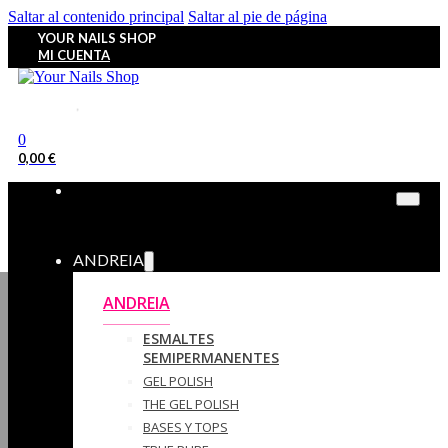
Saltar al contenido principal
Saltar al pie de página
YOUR NAILS SHOP
MI CUENTA
0
0,00
€
ANDREIA
ANDREIA
ESMALTES
SEMIPERMANENTES
GEL POLISH
THE GEL POLISH
BASES Y‎ TOPS