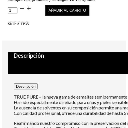
True
AÑADIR AL CARRITO
Pure
35
cantidad
SKU:
A-TP35
Descripción
Descripción
TRUE PURE – la nueva gama de esmaltes semipermanente An
Ha sido especialmente diseñado para uñas y pieles sensibl
La ausencia de solventes en su composición permite una mayo
Con calidad profesional, ofrece una durabilidad de hasta 
Reafirmando nuestro compromiso con la preservación del