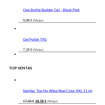
One Bottle Builder Gel – Blush Pink
9,98
€
IVA Incl.
Gel Polish TR1
7,28
€
IVA Incl.
TOP VENTAS
Semilac Top No Wipe Real Color XXL 11 ml
El
El
17,50
€
10,50
€
IVA Incl.