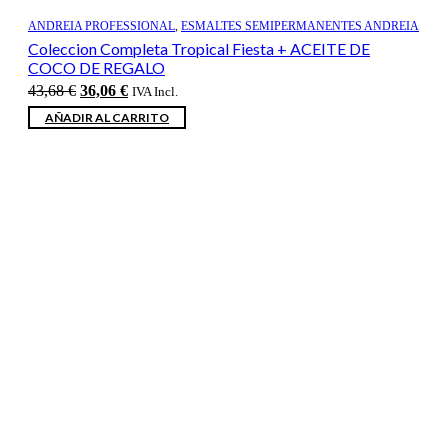
ANDREIA PROFESSIONAL
,
ESMALTES SEMIPERMANENTES ANDREIA
Coleccion Completa Tropical Fiesta + ACEITE DE
COCO DE REGALO
El
El
43,68
€
36,06
€
IVA Incl.
precio
precio
AÑADIR AL CARRITO
original
actual
era:
es:
43,68 €.
36,06 €.