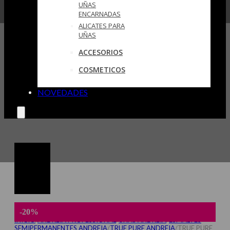
UÑAS
ENCARNADAS
ALICATES PARA
UÑAS
ACCESORIOS
COSMETICOS
NOVEDADES
-20%
INICIO
/
ANDREIA PROFESSIONAL
/
UÑAS ANDREIA
/
ESMALTES
SEMIPERMANENTES ANDREIA
/
TRUE PURE ANDREIA
/
TRUE PURE