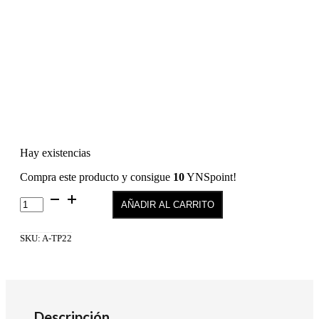
Hay existencias
Compra este producto y consigue
10
YNSpoint!
True
AÑADIR AL CARRITO
Pure
22
cantidad
SKU:
A-TP22
Descripción