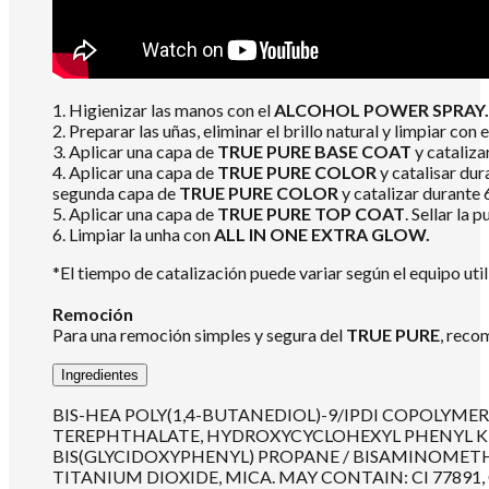
1. Higienizar las manos con el
ALCOHOL POWER SPRAY.
2. Preparar las uñas, eliminar el brillo natural y limpiar con 
3. Aplicar una capa de
TRUE PURE BASE COAT
y cataliz
4. Aplicar una capa de
TRUE PURE COLOR
y catalisar dur
segunda capa de
TRUE PURE COLOR
y catalizar durante
5. Aplicar una capa de
TRUE PURE TOP COAT
. Sellar la
6. Limpiar la unha con
ALL IN ONE EXTRA GLOW.
*El tiempo de catalización puede variar según el equipo util
Remoción
Para una remoción simples y segura del
TRUE PURE
, reco
Ingredientes
BIS-HEA POLY(1,4-BUTANEDIOL)-9/IPDI COPOLY
TEREPHTHALATE, HYDROXYCYCLOHEXYL PHENYL KETO
BIS(GLYCIDOXYPHENYL) PROPANE / BISAMINOMET
TITANIUM DIOXIDE, MICA. MAY CONTAIN: CI 77891, CI 777