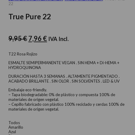
22
True Pure 22
El
El
9,95
€
7,96
€
IVA Incl.
precio
precio
original
actual
T22 Rosa Rojizo
era:
es:
ESMALTE SEMIPERMANENTE VEGAN . SIN HEMA + Di-HEMA +
HYDROQUINONA
9,95 €.
7,96 €.
DURACIÓN HASTA 3 SEMANAS . ALTAMENTE PIGMENTADO .
ACABADO BRILLANTE . SIN OLOR . SIN SOLVENTES . LED & UV
Embalaje eco-friendly.
– Tapa biodegradable: 0% de plástico y compuesta 100% de
materiales de origen vegetal.
– Cepillo fabricado con plástico 100% reciclado y cerdas 100% de
materiales de origen vegetal.
Todos
Amarillo
Azul