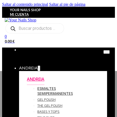
Saltar al contenido principal
Saltar al pie de página
YOUR NAILS SHOP
MI CUENTA
Búsqueda
de
productos
0
0,00
€
ANDREIA
ANDREIA
ESMALTES
SEMIPERMANENTES
GEL POLISH
THE GEL POLISH
BASES Y‎ TOPS