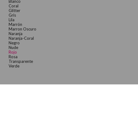
Blanco
Coral
Glitter
Gris
Lila
Marrón
Marron Oscuro
Naranja
Naranja-Coral
Negro
Nude
Rojo
Rosa
Transparente
Verde