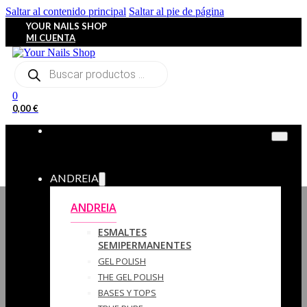
Saltar al contenido principal
Saltar al pie de página
YOUR NAILS SHOP
MI CUENTA
Búsqueda
de
productos
0
0,00
€
ANDREIA
ANDREIA
ESMALTES
SEMIPERMANENTES
GEL POLISH
THE GEL POLISH
BASES Y‎ TOPS