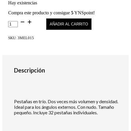
Hay existencias
Compra este producto y consigue
5
YNSpoint!
TRIO
AÑADIR AL CARRITO
DOUBLE
FLARE
SHORT
SKU:
3MEL015
cantidad
Descripción
Pestañas en trío. Dos veces más volumen y densidad.
Ideal para los ángulos externos. Con nudo. Tamaño
pequeño. Incluye 32 pestañas individuales.