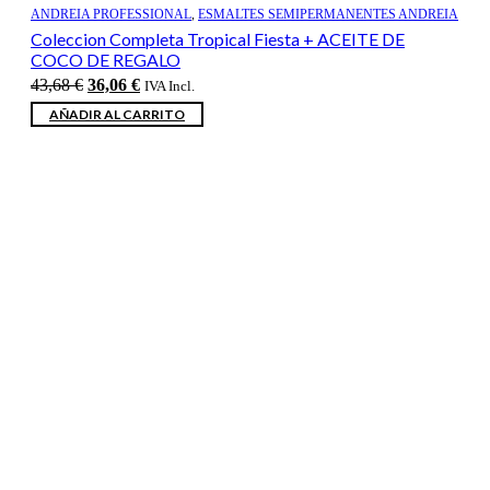
ANDREIA PROFESSIONAL
,
ESMALTES SEMIPERMANENTES ANDREIA
Coleccion Completa Tropical Fiesta + ACEITE DE
COCO DE REGALO
El
El
43,68
€
36,06
€
IVA Incl.
precio
precio
AÑADIR AL CARRITO
original
actual
era:
es:
43,68 €.
36,06 €.