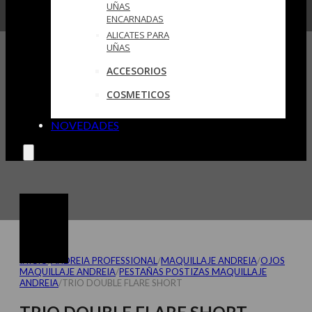
UÑAS
ENCARNADAS
ALICATES PARA
UÑAS
ACCESORIOS
COSMETICOS
NOVEDADES
INICIO
/
ANDREIA PROFESSIONAL
/
MAQUILLAJE ANDREIA
/
OJOS
MAQUILLAJE ANDREIA
/
PESTAÑAS POSTIZAS MAQUILLAJE
ANDREIA
/
TRIO DOUBLE FLARE SHORT