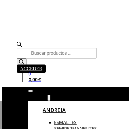
Búsqueda
de
productos
ACCEDER
0
0,00
€
ANDREIA
ANDREIA
ESMALTES
SEMIPERMANENTES