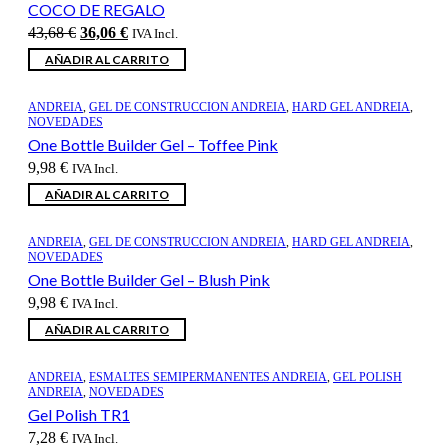
COCO DE REGALO
El
El
43,68
€
36,06
€
IVA Incl.
precio
precio
AÑADIR AL CARRITO
original
actual
era:
es:
43,68 €.
36,06 €.
ANDREIA
,
GEL DE CONSTRUCCION ANDREIA
,
HARD GEL ANDREIA
,
NOVEDADES
One Bottle Builder Gel – Toffee Pink
9,98
€
IVA Incl.
AÑADIR AL CARRITO
ANDREIA
,
GEL DE CONSTRUCCION ANDREIA
,
HARD GEL ANDREIA
,
NOVEDADES
One Bottle Builder Gel – Blush Pink
9,98
€
IVA Incl.
AÑADIR AL CARRITO
ANDREIA
,
ESMALTES SEMIPERMANENTES ANDREIA
,
GEL POLISH
ANDREIA
,
NOVEDADES
Gel Polish TR1
7,28
€
IVA Incl.