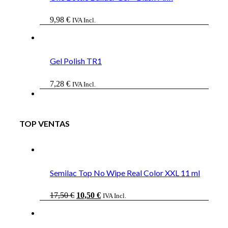
9,98
€
IVA Incl.
Gel Polish TR1
7,28
€
IVA Incl.
TOP VENTAS
Semilac Top No Wipe Real Color XXL 11 ml
El
El
17,50
€
10,50
€
IVA Incl.
precio
precio
original
actual
era:
es: