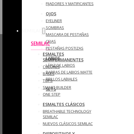
FIJADORES Y MATIFICANTES
OJOS
EYELINER
SOMBRAS
SEMILAC
MASCARA DE PESTAÑAS
CEJAS
SEMILAC
PESTAÑAS POSTIZAS
ESMALTES
LABIOS
SEMIPERMANENTES
LÁPIZ DE LABIOS
COLORES
BARRAS DE LABIOS MATTE
BASES
BRILLOS LABIALES
TOPS
SMART BUILDER
SETS
ONE STEP
ESMALTES CLÁSICOS
BREATHABLE TECHNOLOGY
SEMILAC
NUEVOS CLÁSICOS SEMILAC
DISPOSITIVOS Y