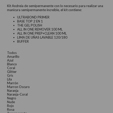
original
actual
Kit Andreia de semipermanente con lo necesario para realizar una
manicura semipermanente increible, el kit contiene:
era:
es:
ULTRABOND PRIMER
35,24 €.
28,19 €.
BASE TOP 2 EN 1
THE GEL POLISH
ALL IN ONE REMOVER 100 ML
ALL IN ONE PREP+CLEAN 100 ML
LIMA DE UÑAS LAVABLE 120/180
BUFFER
Todos
Amarillo
Azul
Blanco
Coral
Glitter
Gris
Lila
Marrón
Marron Oscuro
Naranja
Naranja-Coral
Negro
Nude
Rojo
Rosa