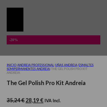
-20%
INICIO
/
ANDREIA PROFESSIONAL
/
UÑAS ANDREIA
/
ESMALTES
SEMIPERMANENTES ANDREIA
/
THE GEL POLISH PRO KIT
ANDREIA
The Gel Polish Pro Kit Andreia
El
El
35,24
€
28,19
€
IVA Incl.
precio
precio