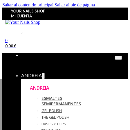
Saltar al contenido principal
Saltar al pie de página
YOUR NAILS SHOP
MI CUENTA
0
0,00
€
ANDREIA
ANDREIA
ESMALTES
SEMIPERMANENTES
GEL POLISH
THE GEL POLISH
BASES Y‎ TOPS