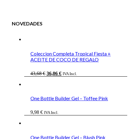
NOVEDADES
Coleccion Completa Tropical Fiesta +
ACEITE DE COCO DE REGALO
El
El
43,68
€
36,06
€
IVA Incl.
precio
precio
original
actual
era:
es:
43,68 €.
36,06 €.
One Bottle Builder Gel – Toffee Pink
9,98
€
IVA Incl.
One Bottle Builder Gel – Blush Pink