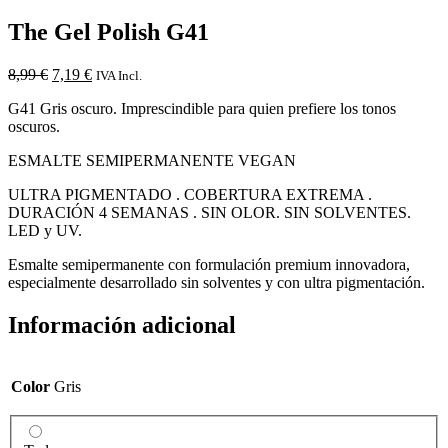
The Gel Polish G41
El
El
8,99
€
7,19
€
IVA Incl.
precio
precio
G41 Gris oscuro. Imprescindible para quien prefiere los tonos
original
actual
oscuros.
era:
es:
8,99 €.
7,19 €.
ESMALTE SEMIPERMANENTE VEGAN
ULTRA PIGMENTADO . COBERTURA EXTREMA .
DURACIÓN 4 SEMANAS . SIN OLOR. SIN SOLVENTES.
LED y UV.
Esmalte semipermanente con formulación premium innovadora,
especialmente desarrollado sin solventes y con ultra pigmentación.
Información adicional
Color
Gris