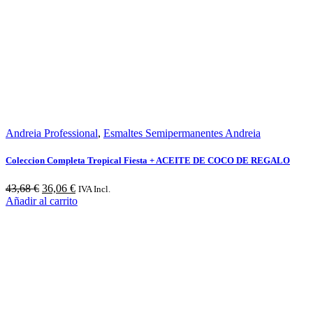
Andreia Professional
,
Esmaltes Semipermanentes Andreia
Coleccion Completa Tropical Fiesta + ACEITE DE COCO DE REGALO
El
El
43,68
€
36,06
€
IVA Incl.
precio
precio
Añadir al carrito
original
actual
era:
es:
43,68 €.
36,06 €.