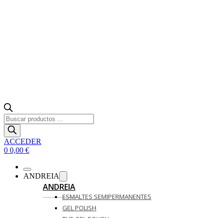
Búsqueda
de
productos
ACCEDER
0
0,00
€
ANDREIA
ANDREIA
ESMALTES SEMIPERMANENTES
GEL POLISH