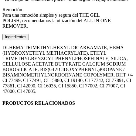
Remoción
Para una remoción simples y segura del THE GEL
POLISH, recomendamos la utlización del ALL IN ONE
REMOVER.
Ingredientes
DI-HEMA TRIMETHYLHEXYL DICARBAMATE, HEMA
(HYDROXYETHYL METHACRYLATE), ETHYL
TRIMETHYLBENZOYL PHENYLPHOSPHINATE, SILICA,
CELLULOSE ACETATE BUTYRATE CALCIUM SODIUM
BOROSILICATE, BIS(GLYCIDOXYPHENYL)PROPANE /
BISAMINOMETHYLNORBORNANE COPOLYMER, BHT +/-
CI 77499, CI 77491, CI 15880, CI 19140, CI 77742, CI 77891, CI
77861, CI 42090, CI 16035, CI 15850, CI 77002, CI 77007, CI
47000, CI 47005.
PRODUCTOS RELACIONADOS