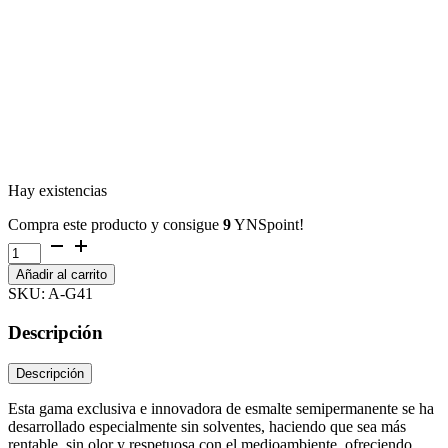
Hay existencias
Compra este producto y consigue
9
YNSpoint!
The
Gel
Añadir al carrito
Polish
SKU:
A-G41
G41
cantidad
Descripción
Descripción
Esta gama exclusiva e innovadora de esmalte semipermanente se ha
desarrollado especialmente sin solventes, haciendo que sea más
rentable, sin olor y respetuosa con el medioambiente, ofreciendo