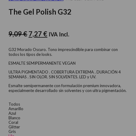
The Gel Polish G32
El
El
9,09
€
7,27
€
IVA Incl.
precio
precio
original
actual
G32 Morado Oscuro. Tono imprescindible para combinar con
todos los tipos de looks.
era:
es:
ESMALTE SEMIPERMANENTE VEGAN
9,09 €.
7,27 €.
ULTRA PIGMENTADO . COBERTURA EXTREMA . DURACIÓN 4
SEMANAS . SIN OLOR. SIN SOLVENTES. LED y UV.
Esmalte semipermanente con formulación premium innovadora,
especialmente desarrollado sin solventes y con ultra pigmentación.
Todos
Amarillo
Azul
Blanco
Coral
Glitter
Gris
Lila