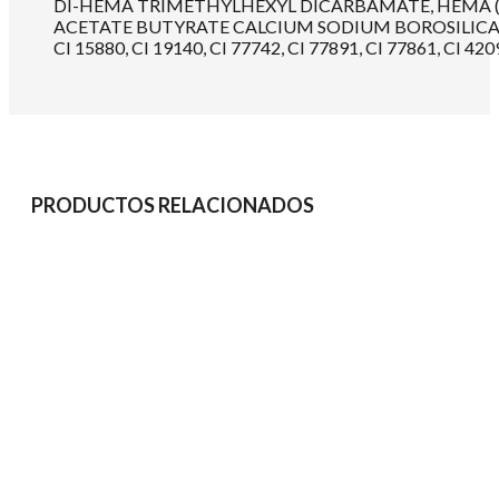
DI-HEMA TRIMETHYLHEXYL DICARBAMATE, HEMA (
ACETATE BUTYRATE CALCIUM SODIUM BOROSILICAT
CI 15880, CI 19140, CI 77742, CI 77891, CI 77861, CI 420
PRODUCTOS RELACIONADOS