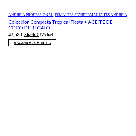
ANDREIA PROFESSIONAL
,
ESMALTES SEMIPERMANENTES ANDREIA
Coleccion Completa Tropical Fiesta + ACEITE DE
COCO DE REGALO
El
El
43,68
€
36,06
€
IVA Incl.
precio
precio
AÑADIR AL CARRITO
original
actual
era:
es:
43,68 €.
36,06 €.