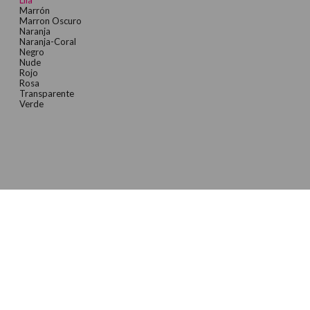
Marrón
Marron Oscuro
Naranja
Naranja-Coral
Negro
Nude
Rojo
Rosa
Transparente
Verde