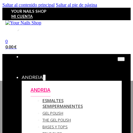
Saltar al contenido principal
Saltar al pie de página
YOUR NAILS SHOP
MI CUENTA
0
0,00
€
ANDREIA
ANDREIA
ESMALTES
SEMIPERMANENTES
GEL POLISH
THE GEL POLISH
BASES Y‎ TOPS