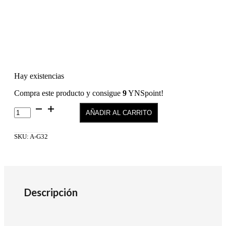
Hay existencias
Compra este producto y consigue
9
YNSpoint!
The
AÑADIR AL CARRITO
Gel
Polish
G32
SKU:
A-G32
cantidad
Descripción