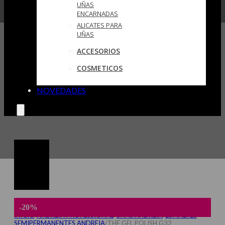
UÑAS
ENCARNADAS
ALICATES PARA
UÑAS
ACCESORIOS
COSMETICOS
NOVEDADES
-20%
INICIO
/
ANDREIA PROFESSIONAL
/
UÑAS ANDREIA
/
ESMALTES
SEMIPERMANENTES ANDREIA
/
THE GEL POLISH G32