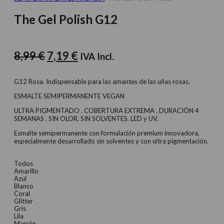
The Gel Polish G12
El
El
8,99
€
7,19
€
IVA Incl.
precio
precio
original
actual
G12 Rosa. Indispensable para las amantes de las uñas rosas.
era:
es:
ESMALTE SEMIPERMANENTE VEGAN
8,99 €.
7,19 €.
ULTRA PIGMENTADO . COBERTURA EXTREMA . DURACIÓN 4
SEMANAS . SIN OLOR. SIN SOLVENTES. LED y UV.
Esmalte semipermanente con formulación premium innovadora,
especialmente desarrollado sin solventes y con ultra pigmentación.
Todos
Amarillo
Azul
Blanco
Coral
Glitter
Gris
Lila
Marrón