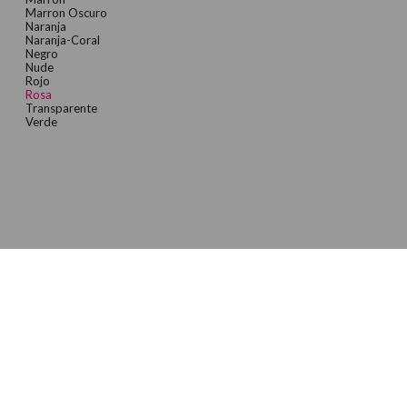
Marron Oscuro
Naranja
Naranja-Coral
Negro
Nude
Rojo
Rosa
Transparente
Verde