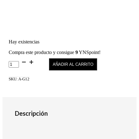
Hay existencias
Compra este producto y consigue
9
YNSpoint!
The
AÑADIR AL CARRITO
Gel
Polish
G12
SKU:
A-G12
cantidad
Descripción