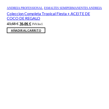
ANDREIA PROFESSIONAL
,
ESMALTES SEMIPERMANENTES ANDREIA
Coleccion Completa Tropical Fiesta + ACEITE DE
COCO DE REGALO
El
El
43,68
€
36,06
€
IVA Incl.
precio
precio
AÑADIR AL CARRITO
original
actual
era:
es:
43,68 €.
36,06 €.