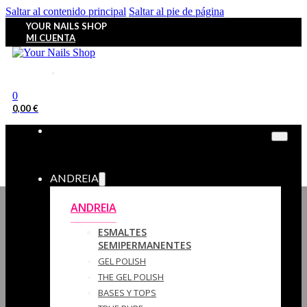
Saltar al contenido principal
Saltar al pie de página
YOUR NAILS SHOP
MI CUENTA
0
0,00
€
ANDREIA
ANDREIA
ESMALTES
SEMIPERMANENTES
GEL POLISH
THE GEL POLISH
BASES Y‎ TOPS