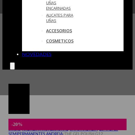
UÑAS
ENCARNADAS
ALICATES PARA
UÑAS
ACCESORIOS
COSMETICOS
NOVEDADES
-20%
INICIO
/
ANDREIA PROFESSIONAL
/
UÑAS ANDREIA
/
ESMALTES
SEMIPERMANENTES ANDREIA
/
THE GEL POLISH G12