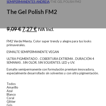
SEMIPERMANENTES ANDREIA
/
THE GEL POLISH FM2
The Gel Polish FM2
El
El
9,09
€
7,27
€
IVA Incl.
precio
precio
original
actual
FM2 Verde Menta. Color super trendy y alegre para tus looks
primaverales.
era:
es:
ESMALTE SEMIPERMANENTE VEGAN
9,09 €.
7,27 €.
ULTRA PIGMENTADO . COBERTURA EXTREMA . DURACIÓN 4
SEMANAS . SIN OLOR. SIN SOLVENTES. LED y UV.
Esmalte semipermanente con formulación premium innovadora,
especialmente desarrollado sin solventes y con ultra pigmentación.
Todos
Amarillo
Azul
Blanco
Coral
Glitter
Gris