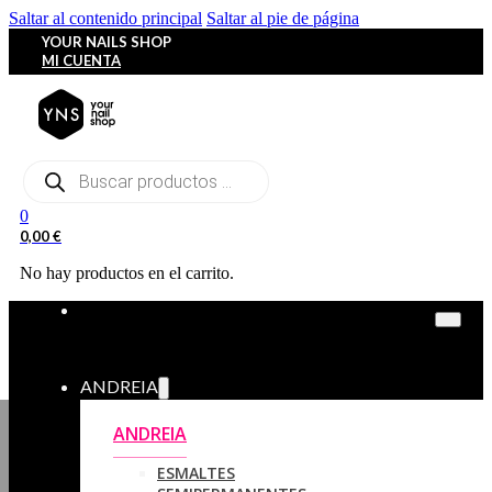
Saltar al contenido principal
Saltar al pie de página
YOUR NAILS SHOP
MI CUENTA
Búsqueda
de
productos
0
0,00
€
No hay productos en el carrito.
ANDREIA
ANDREIA
ESMALTES