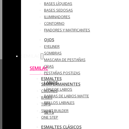
BASES LÍQUIDAS
BASES SEDOSAS
ILUMINADORES
CONTORNO
FIJADORES Y MATIFICANTES
OJOS
EYELINER
SOMBRAS
SEMILAC
MASCARA DE PESTAÑAS
CEJAS
SEMILAC
PESTAÑAS POSTIZAS
ESMALTES
LABIOS
SEMIPERMANENTES
LÁPIZ DE LABIOS
COLORES
BARRAS DE LABIOS MATTE
BASES
BRILLOS LABIALES
TOPS
SMART BUILDER
SETS
ONE STEP
ESMALTES CLÁSICOS