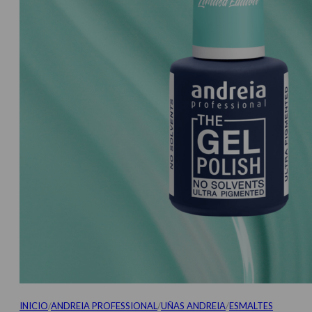
INICIO
/
ANDREIA PROFESSIONAL
/
UÑAS ANDREIA
/
ESMALTES