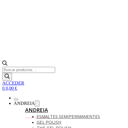
Búsqueda
de
productos
ACCEDER
0
0,00
€
ANDREIA
ANDREIA
ESMALTES SEMIPERMANENTES
GEL POLISH
THE GEL POLISH