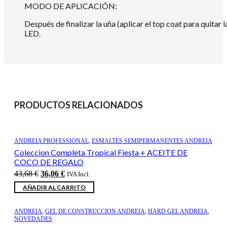
MODO DE APLICACIÓN:
Después de finalizar la uña (aplicar el top coat para quitar 
LED.
PRODUCTOS RELACIONADOS
ANDREIA PROFESSIONAL
,
ESMALTES SEMIPERMANENTES ANDREIA
Coleccion Completa Tropical Fiesta + ACEITE DE
COCO DE REGALO
El
El
43,68
€
36,06
€
IVA Incl.
precio
precio
AÑADIR AL CARRITO
original
actual
era:
es:
43,68 €.
36,06 €.
ANDREIA
,
GEL DE CONSTRUCCION ANDREIA
,
HARD GEL ANDREIA
,
NOVEDADES