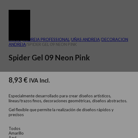
INICIO
/
ANDREIA PROFESSIONAL
/
UÑAS ANDREIA
/
DECORACION
ANDREIA
/
SPIDER GEL 09 NEON PINK
Spider Gel 09 Neon Pink
8,93
€
IVA Incl.
Especialmente desarrollado para crear diseños artísticos,
líneas/trazos finos, decoraciones geométricas, diseños abstractos.
Gel flexible que permite la realización de diseños rápidos y
precisos
Todos
Amarillo
Azul