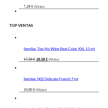
7,28
€
IVA Incl.
TOP VENTAS
Semilac Top No Wipe Real Color XXL 11 ml
El
El
17,50
€
10,50
€
IVA Incl.
precio
precio
original
actual
era:
es:
17,50 €.
10,50 €.
Semilac 002 Delicate French 7 ml
10,90
€
IVA Incl.