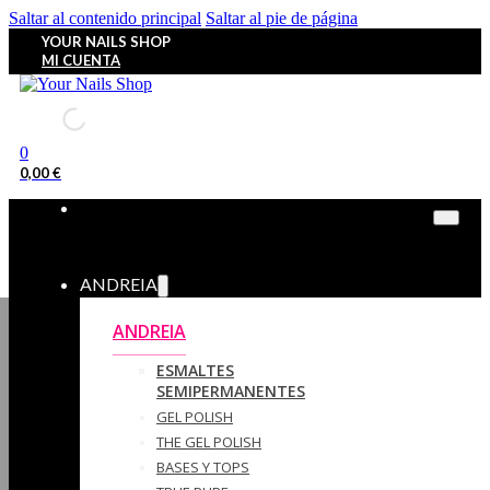
Saltar al contenido principal
Saltar al pie de página
YOUR NAILS SHOP
MI CUENTA
0
0,00
€
ANDREIA
ANDREIA
ESMALTES
SEMIPERMANENTES
GEL POLISH
THE GEL POLISH
BASES Y‎ TOPS