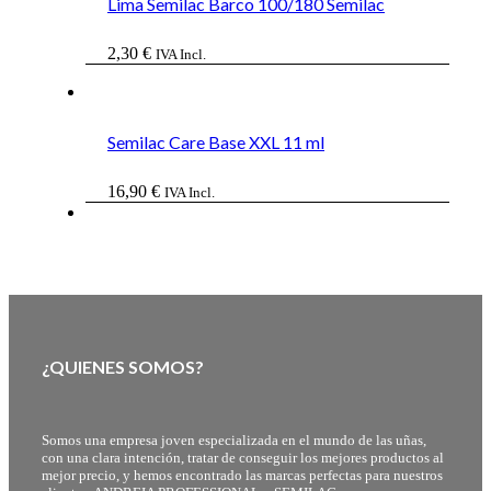
Lima Semilac Barco 100/180 Semilac
2,30
€
IVA Incl.
Semilac Care Base XXL 11 ml
16,90
€
IVA Incl.
¿QUIENES SOMOS?
Somos una empresa joven especializada en el mundo de las uñas,
con una clara intención, tratar de conseguir los mejores productos al
mejor precio, y hemos encontrado las marcas perfectas para nuestros