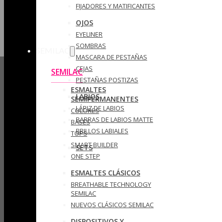
FIJADORES Y MATIFICANTES
OJOS
EYELINER
SOMBRAS
SEMILAC
MASCARA DE PESTAÑAS
CEJAS
SEMILAC
PESTAÑAS POSTIZAS
ESMALTES
LABIOS
SEMIPERMANENTES
LÁPIZ DE LABIOS
COLORES
BARRAS DE LABIOS MATTE
BASES
BRILLOS LABIALES
TOPS
SMART BUILDER
SETS
ONE STEP
ESMALTES CLÁSICOS
BREATHABLE TECHNOLOGY
SEMILAC
NUEVOS CLÁSICOS SEMILAC
DISPOSITIVOS Y