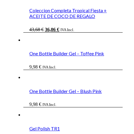
Coleccion Completa Tropical Fiesta +
ACEITE DE COCO DE REGALO
El
El
43,68
€
36,06
€
IVA Incl.
precio
precio
original
actual
era:
es:
43,68 €.
36,06 €.
One Bottle Builder Gel – Toffee Pink
9,98
€
IVA Incl.
One Bottle Builder Gel – Blush Pink
9,98
€
IVA Incl.
Gel Polish TR1