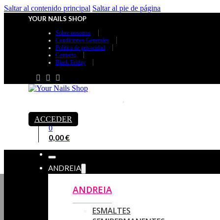
Saltar al contenido principal
Saltar al pie de página
YOUR NAILS SHOP
Sobre nosotros
Condiciones Generales
Política de privacidad
Contacto
Black Friday
ACCEDER
0
0,00
€
ANDREIA
ANDREIA
ESMALTES