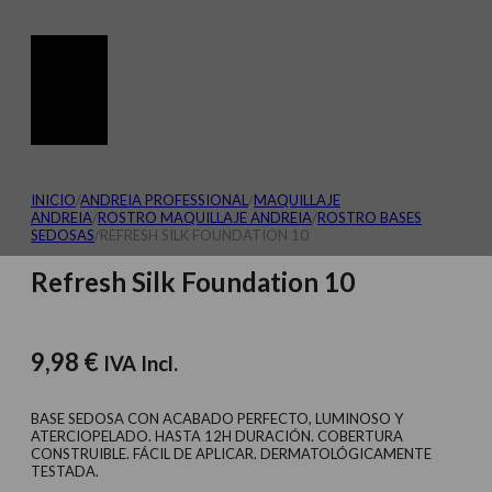
INICIO
/
ANDREIA PROFESSIONAL
/
MAQUILLAJE
ANDREIA
/
ROSTRO MAQUILLAJE ANDREIA
/
ROSTRO BASES
SEDOSAS
/
REFRESH SILK FOUNDATION 10
Refresh Silk Foundation 10
9,98
€
IVA Incl.
BASE SEDOSA CON ACABADO PERFECTO, LUMINOSO Y
ATERCIOPELADO. HASTA 12H DURACIÓN. COBERTURA
CONSTRUIBLE. FÁCIL DE APLICAR. DERMATOLÓGICAMENTE
TESTADA.