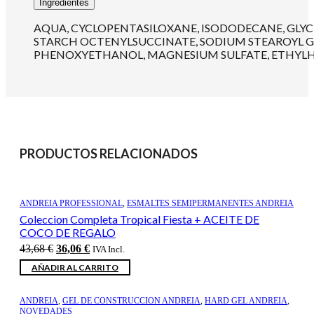
Ingredientes
AQUA, CYCLOPENTASILOXANE, ISODODECANE, GLYCE
STARCH OCTENYLSUCCINATE, SODIUM STEAROYL G
PHENOXYETHANOL, MAGNESIUM SULFATE, ETHYLHEXYLG
PRODUCTOS RELACIONADOS
ANDREIA PROFESSIONAL
,
ESMALTES SEMIPERMANENTES ANDREIA
Coleccion Completa Tropical Fiesta + ACEITE DE
COCO DE REGALO
El
El
43,68
€
36,06
€
IVA Incl.
precio
precio
AÑADIR AL CARRITO
original
actual
era:
es:
43,68 €.
36,06 €.
ANDREIA
,
GEL DE CONSTRUCCION ANDREIA
,
HARD GEL ANDREIA
,
NOVEDADES