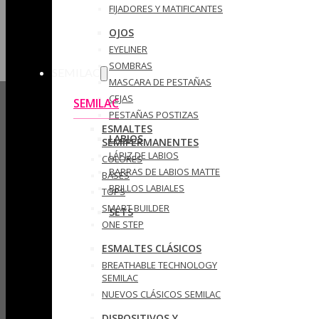
FIJADORES Y MATIFICANTES
OJOS
EYELINER
SOMBRAS
SEMILAC
MASCARA DE PESTAÑAS
CEJAS
SEMILAC
PESTAÑAS POSTIZAS
ESMALTES
LABIOS
SEMIPERMANENTES
LÁPIZ DE LABIOS
COLORES
BARRAS DE LABIOS MATTE
BASES
BRILLOS LABIALES
TOPS
SMART BUILDER
SETS
ONE STEP
ESMALTES CLÁSICOS
BREATHABLE TECHNOLOGY
SEMILAC
NUEVOS CLÁSICOS SEMILAC
DISPOSITIVOS Y