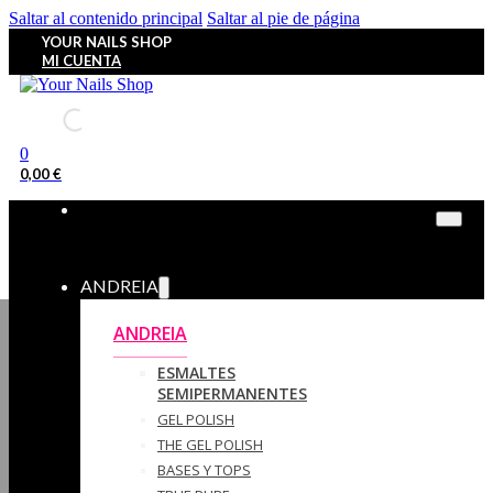
Saltar al contenido principal
Saltar al pie de página
YOUR NAILS SHOP
MI CUENTA
0
0,00
€
ANDREIA
ANDREIA
ESMALTES
SEMIPERMANENTES
GEL POLISH
THE GEL POLISH
BASES Y‎ TOPS