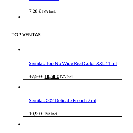
7,28
€
IVA Incl.
TOP VENTAS
Semilac Top No Wipe Real Color XXL 11 ml
El
El
17,50
€
10,50
€
IVA Incl.
precio
precio
original
actual
era:
es:
17,50 €.
10,50 €.
Semilac 002 Delicate French 7 ml
10,90
€
IVA Incl.