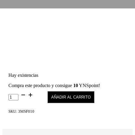
Hay existencias
Compra este producto y consigue
10
YNSpoint!
Refresh
AÑADIR AL CARRITO
Silk
Foundation
10
SKU:
3MSF010
cantidad