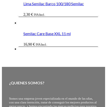
Lima Semilac Barco 100/180 Semilac
2,30
€
IVA Incl.
Semilac Care Base XXL 11 ml
16,90
€
IVA Incl.
¿QUIENES SOMOS?
Somos una empresa joven especializada en el mundo de las uñas,
con una clara intención, tratar de conseguir los mejores productos al
mejor precio, y hemos encontrado las marcas perfectas para nuestros