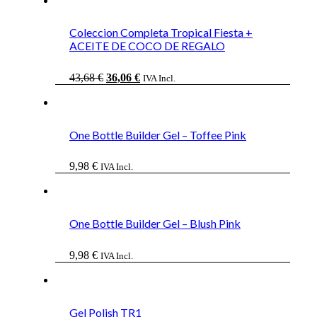
Coleccion Completa Tropical Fiesta +
ACEITE DE COCO DE REGALO
El
El
43,68
€
36,06
€
IVA Incl.
precio
precio
original
actual
era:
es:
43,68 €.
36,06 €.
One Bottle Builder Gel – Toffee Pink
9,98
€
IVA Incl.
One Bottle Builder Gel – Blush Pink
9,98
€
IVA Incl.
Gel Polish TR1