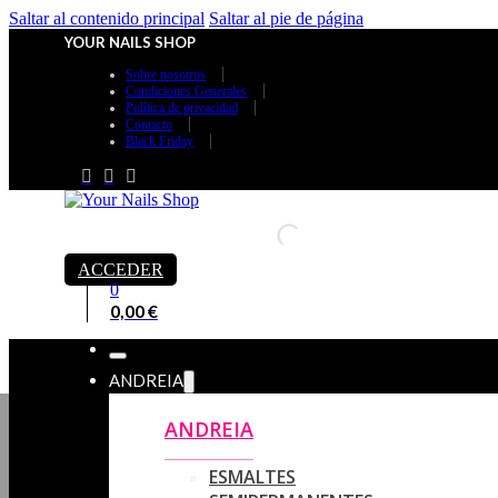
Saltar al contenido principal
Saltar al pie de página
YOUR NAILS SHOP
Sobre nosotros
Condiciones Generales
Política de privacidad
Contacto
Black Friday
ACCEDER
0
0,00
€
ANDREIA
ANDREIA
ESMALTES