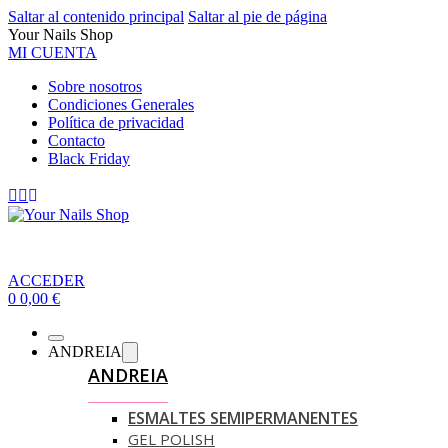
Saltar al contenido principal
Saltar al pie de página
Your Nails Shop
MI CUENTA
Sobre nosotros
Condiciones Generales
Política de privacidad
Contacto
Black Friday
ACCEDER
0
0,00
€
ANDREIA
ANDREIA
ESMALTES SEMIPERMANENTES
GEL POLISH