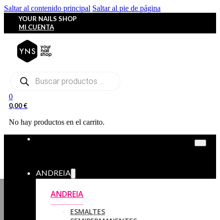
Saltar al contenido principal
Saltar al pie de página
YOUR NAILS SHOP
MI CUENTA
Búsqueda
de
productos
0
0,00
€
No hay productos en el carrito.
ANDREIA
ANDREIA
ESMALTES