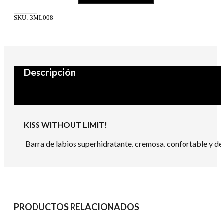
Kiss-
Lipstick
SKU:
3ML008
08
cantidad
Descripción
KISS WITHOUT LIMIT!
Barra de labios superhidratante, cremosa, confortable y d
PRODUCTOS RELACIONADOS