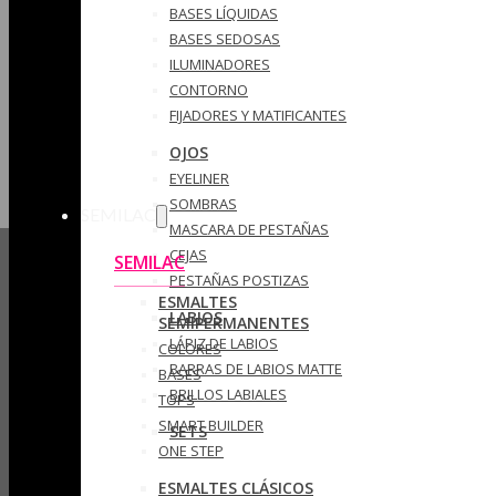
BASES LÍQUIDAS
BASES SEDOSAS
ILUMINADORES
CONTORNO
FIJADORES Y MATIFICANTES
OJOS
EYELINER
SOMBRAS
SEMILAC
MASCARA DE PESTAÑAS
CEJAS
SEMILAC
PESTAÑAS POSTIZAS
ESMALTES
LABIOS
SEMIPERMANENTES
LÁPIZ DE LABIOS
COLORES
BARRAS DE LABIOS MATTE
BASES
BRILLOS LABIALES
TOPS
SMART BUILDER
SETS
ONE STEP
ESMALTES CLÁSICOS