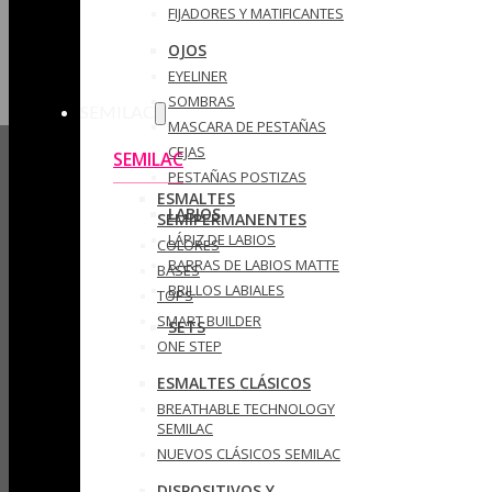
FIJADORES Y MATIFICANTES
OJOS
EYELINER
SOMBRAS
SEMILAC
MASCARA DE PESTAÑAS
CEJAS
SEMILAC
PESTAÑAS POSTIZAS
ESMALTES
LABIOS
SEMIPERMANENTES
LÁPIZ DE LABIOS
COLORES
BARRAS DE LABIOS MATTE
BASES
BRILLOS LABIALES
TOPS
SMART BUILDER
SETS
ONE STEP
ESMALTES CLÁSICOS
BREATHABLE TECHNOLOGY
SEMILAC
NUEVOS CLÁSICOS SEMILAC
DISPOSITIVOS Y