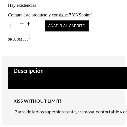
Hay existencias
Compra este producto y consigue
7
YNSpoint!
Passionate
AÑADIR AL CARRITO
Creamy
Kiss-
Lipstick
SKU:
3ML004
04
cantidad
Descripción
KISS WITHOUT LIMIT!
Barra de labios superhidratante, cremosa, confortable y d