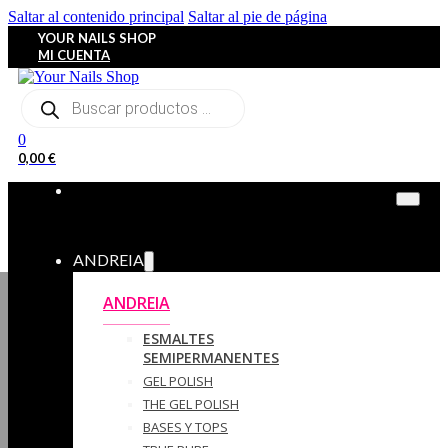
Saltar al contenido principal
Saltar al pie de página
YOUR NAILS SHOP
MI CUENTA
Búsqueda
de
productos
0
0,00
€
ANDREIA
ANDREIA
ESMALTES
SEMIPERMANENTES
GEL POLISH
THE GEL POLISH
BASES Y‎ TOPS