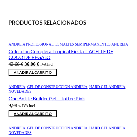
PRODUCTOS RELACIONADOS
ANDREIA PROFESSIONAL
,
ESMALTES SEMIPERMANENTES ANDREIA
Coleccion Completa Tropical Fiesta + ACEITE DE
COCO DE REGALO
El
El
43,68
€
36,06
€
IVA Incl.
precio
precio
AÑADIR AL CARRITO
original
actual
era:
es:
43,68 €.
36,06 €.
ANDREIA
,
GEL DE CONSTRUCCION ANDREIA
,
HARD GEL ANDREIA
,
NOVEDADES
One Bottle Builder Gel – Toffee Pink
9,98
€
IVA Incl.
AÑADIR AL CARRITO
ANDREIA
,
GEL DE CONSTRUCCION ANDREIA
,
HARD GEL ANDREIA
,
NOVEDADES