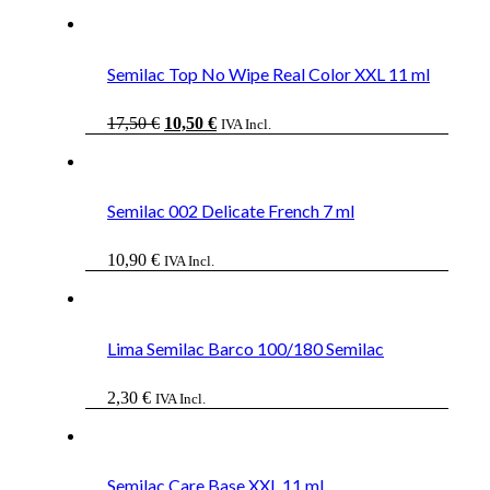
Semilac Top No Wipe Real Color XXL 11 ml
El
El
17,50
€
10,50
€
IVA Incl.
precio
precio
original
actual
era:
es:
17,50 €.
10,50 €.
Semilac 002 Delicate French 7 ml
10,90
€
IVA Incl.
Lima Semilac Barco 100/180 Semilac
2,30
€
IVA Incl.
Semilac Care Base XXL 11 ml