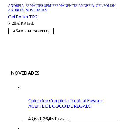
ANDREIA
,
ESMALTES SEMIPERMANENTES ANDREIA
,
GEL POLISH
ANDREIA
,
NOVEDADES
Gel Polish TR2
7,28
€
IVA Incl.
AÑADIR AL CARRITO
NOVEDADES
Coleccion Completa Tropical Fiesta +
ACEITE DE COCO DE REGALO
El
El
43,68
€
36,06
€
IVA Incl.
precio
precio
original
actual